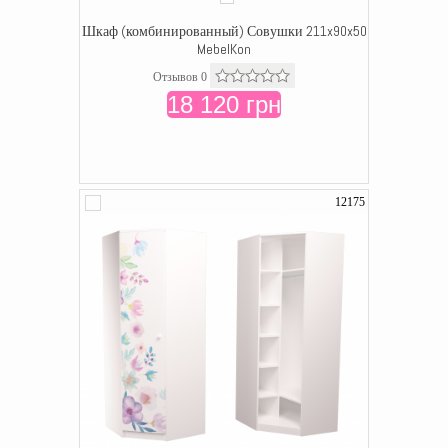
Шкаф (комбинированный) Совушки 211x90x50
MebelKon
Отзывов 0
18 120 грн
12175