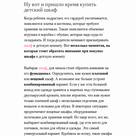
Ну вот и пришло время купить
детский шкаф.
Когда ребенок подрастает, его гардероб увеличивается,
появляются платья и костюмы, которые требуют
хранения на плечиках. Также появляются объемные
игрушки и коробки с обувью, которые надо куда-то
складывать. И тогда родители начинают присматривать
шкаф
в детскую комнату. Вот
несколько моментов, на
которые стоит обратить внимание при покупке
шкафа
в детскую комнату.
Выбирая
шкаф
, для начала стоит обратить внимание на
его
функционал
. Определитесь, вам нужен
платяной
или
вещевой
шкаф. А возможно вас больше устроит
комбинированный
вариант. Если у вас есть большой
комод или одежда хранится в ящичках под ступеньками
двухъярусной кровати, вполне вероятно, что вам нужен
только платяной шкаф с несколькими отделения для
вешалок и полками для обуви. В некоторых ситуациях
предпочитают вещевые шкафы, оборудованные
полочками для хранения вещей. Но чаще всего, все же,
выбирают комбинированный шкаф, где есть место для
плечиков, полки для обуви и одежды. Это самый
универсальный вариант. Вдобавок ко всему, такие шкафы