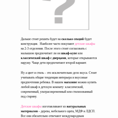
Дальше стоит решить будет на
сколько секций
будет
конструкция. Наиболее часто покупают
детские шкафы
на 2-3 отделения. После этого стоит согласовать с
малышом предпочитает ли он
шкаф-купе
или
классический шкаф с дверцами
, которые открываются
наружу. Чаще дети предпочитают второй вариант.
Ну а цвет и стиль – это исключительно дело вкуса. Стоит
учитывать общие тенденции интерьера и вкусовые
предпочтения ребенка. В нашем
магазине
можно купить
любой шкаф в детскую комнату: классический,
современный, ультрасовременный или стилизованный
под старину.
Детские шкафы
изготавливают из
натуральных
материалов
– дерева, мебельного щита, МДФ и ЛДСП.
Все они обязательно отвечают международным