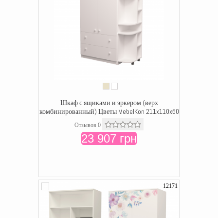
Шкаф с ящиками и эркером (верх
комбинированный) Цветы MebelKon 211x110x50
Отзывов 0
23 907 грн
12171