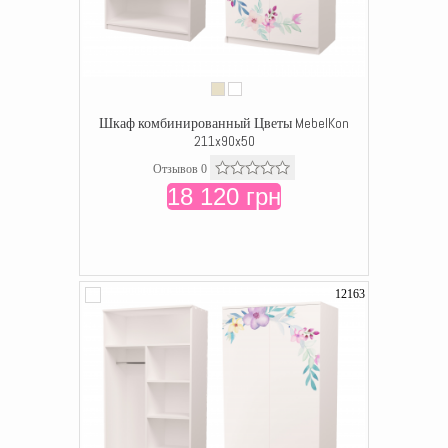
Шкаф комбинированный Цветы MebelKon
211x90x50
Отзывов 0
18 120 грн
12163