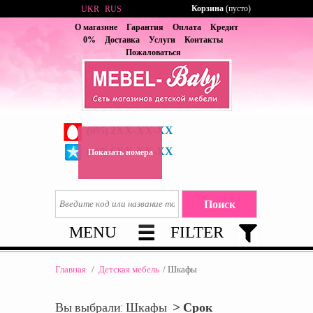
Корзина
(пусто)
UKR
RUS
О магазине
Гарантия
Оплата
Кредит
0%
Доставка
Услуги
Контакты
Пожаловаться
2XX-XX-XX
(095)
6XX-XX-XX
(067)
Показать номера
MENU
FILTER
Главная
/
Детская мебель
/
Шкафы
Вы выбрали: Шкафы >
Срок