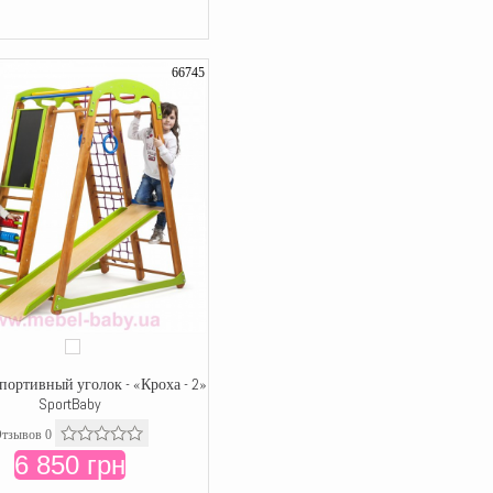
66745
портивный уголок - «Кроха - 2»
SportBaby
тзывов 0
6 850 грн