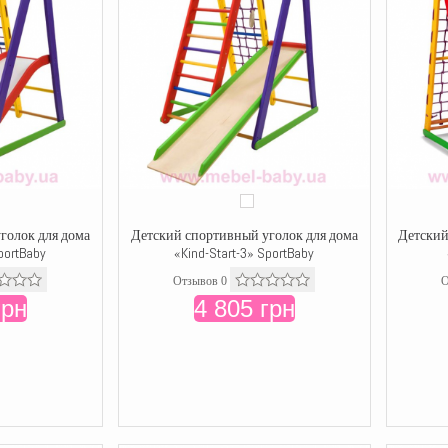
голок для дома
Детский спортивный уголок для дома
Детский
portBaby
«Kind-Start-3» SportBaby
Отзывов 0
О
грн
4 805 грн