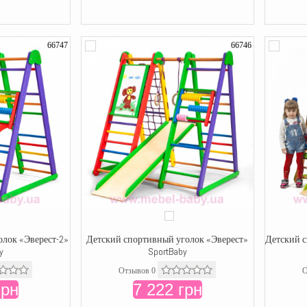
66747
66746
лок «Эверест-2»
Детский спортивный уголок «Эверест»
Детский с
y
SportBaby
Отзывов 0
О
грн
7 222 грн