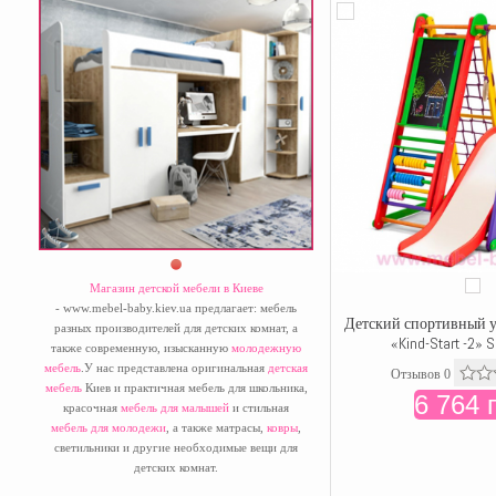
Магазин детской мебели в Киеве
- www.mebel-baby.kiev.ua предлагает: мебель
Детский спортивный у
разных производителей для детских комнат, а
«Kind-Start -2» 
также современную, изысканную
молодежную
мебель
.У нас представлена оригинальная
детская
Отзывов 0
мебель
Киев и практичная мебель для школьника,
6 764 
красочная
мебель для малышей
и стильная
мебель для молодежи
, а также матрасы,
ковры
,
светильники и другие необходимые вещи для
детских комнат.