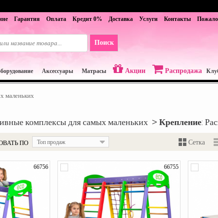
ине
Гарантия
Оплата
Кредит 0%
Доставка
Услуги
Контакты
Пожало
Акции
Распродажа
оборудование
Аксессуары
Матрасы
Клу
х маленьких
тивные комплексы для самых маленьких >
Крепление
: Ра
ОВАТЬ ПО
Топ продаж
Сетка
66756
66755