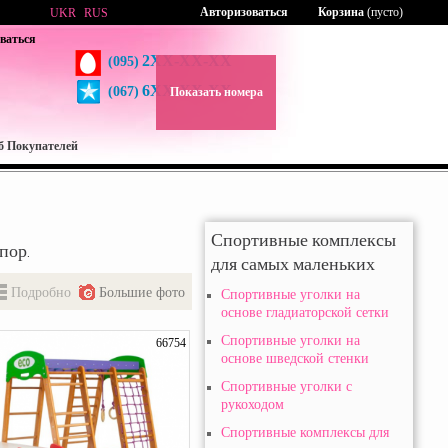
Авторизоваться
Корзина
(пусто)
UKR
RUS
ваться
2XX-XX-XX
(095)
6XX-XX-XX
(067)
Показать номера
б Покупателей
Спортивные комплексы
спор.
для самых маленьких
Подробно
Большие фото
Спортивные уголки на
основе гладиаторской сетки
Спортивные уголки на
66754
основе шведской стенки
Спортивные уголки с
рукоходом
Спортивные комплексы для