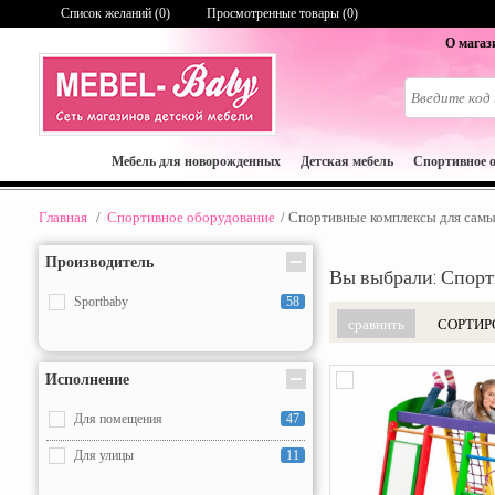
Список желаний (
0
)
Просмотренные товары (0)
О магаз
Мебель для новорожденных
Детская мебель
Спортивное 
Главная
/
Спортивное оборудование
/
Спортивные комплексы для самы
Производитель
Вы выбрали: Спор
Sportbaby
58
СОРТИР
Исполнение
Для помещения
47
Для улицы
11