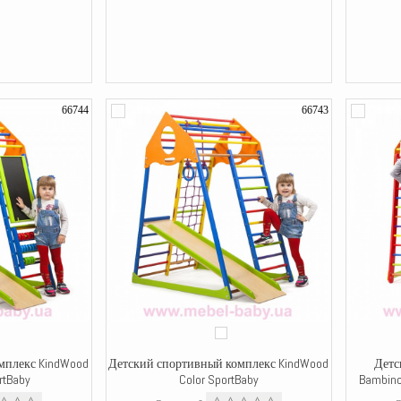
66744
66743
мплекс KindWood
Детский спортивный комплекс KindWood
Детс
rtBaby
Color SportBaby
Bambino