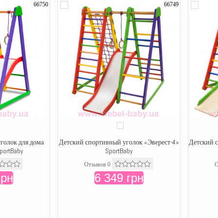
66750
66749
голок для дома
Детский спортивный уголок «Эверест-4»
Детский 
SportBaby
SportBaby
Отзывов 0
О
грн
6 349 грн