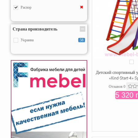
✖
Распор
Страна производитель
Украина
58
Детский спортивный у
«Kind-Start-4» S
Отзывов 0
5 320 