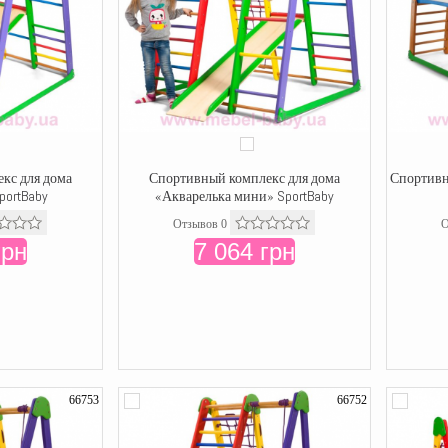
кс для дома
Спортивный комплекс для дома
Спортивн
portBaby
«Акварелька мини» SportBaby
Отзывов 0
О
грн
7 064 грн
66753
66752