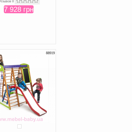
тзывов 0
7 928 грн
88919