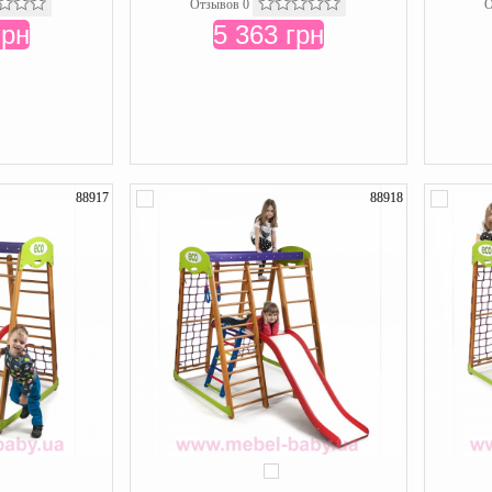
Отзывов 0
О
грн
5 363 грн
88917
88918