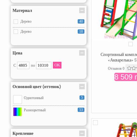
Материал
Дерево
40
Дерево
18
Цена
Спортивный компле
«Акварелька» S
С
по
Отзывов 0
8 509 
Основной цвет (оттенок)
5
Однотонный
53
Разноцветный
Крепление