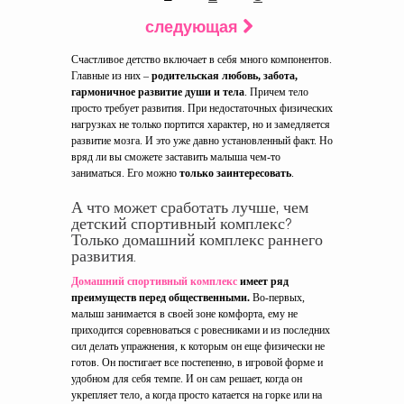
следующая
Счастливое детство включает в себя много компонентов.
Главные из них –
родительская любовь, забота,
гармоничное развитие души и тела
. Причем тело
просто требует развития. При недостаточных физических
нагрузках не только портится характер, но и замедляется
развитие мозга. И это уже давно установленный факт. Но
вряд ли вы сможете заставить малыша чем-то
заниматься. Его можно
только заинтересовать
.
А что может сработать лучше, чем
детский спортивный комплекс?
Только домашний комплекс раннего
развития.
Домашний спортивный комплекс
имеет ряд
преимуществ перед общественными.
Во-первых,
малыш занимается в своей зоне комфорта, ему не
приходится соревноваться с ровесниками и из последних
сил делать упражнения, к которым он еще физически не
готов. Он постигает все постепенно, в игровой форме и
удобном для себя темпе. И он сам решает, когда он
укрепляет тело, а когда просто катается на горке или на