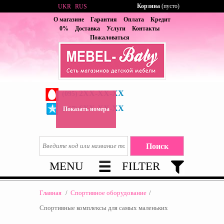
Корзина
(пусто)
UKR
RUS
О магазине
Гарантия
Оплата
Кредит
0%
Доставка
Услуги
Контакты
Пожаловаться
2XX-XX-XX
(095)
6XX-XX-XX
(067)
Показать номера
MENU
FILTER
Главная
/
Спортивное оборудование
/
Спортивные комплексы для самых маленьких