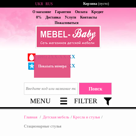
Корзина
(пусто)
UKR
RUS
О магазине
Гарантия
Оплата
Кредит
0%
Доставка
Услуги
Контакты
Пожаловаться
2XX-XX-XX
(095)
6XX-XX-XX
(067)
Показать номера
MENU
FILTER
Главная
/
Детская мебель
/
Кресла и стулья
/
Стационарные стулья