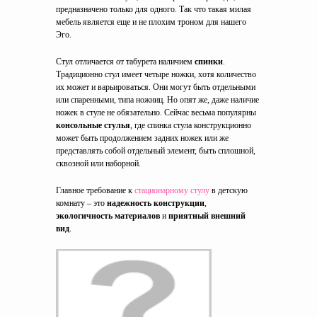
предназначено только для одного. Так что такая милая
мебель является еще и не плохим троном для нашего
Эго.
Стул отличается от табурета наличием
спинки
.
Традиционно стул имеет четыре ножки, хотя количество
их может и варьироваться. Они могут быть отдельными
или спаренными, типа ножниц. Но опят же, даже наличие
ножек в стуле не обязательно. Сейчас весьма популярны
консольные стулья
, где спинка стула конструкционно
может быть продолжением задних ножек или же
представлять собой отдельный элемент, быть сплошной,
сквозной или наборной.
Главное требование к
стационарному стулу
в детскую
комнату – это
надежность конструкции
,
экологичность материалов
и
приятный внешний
вид
.