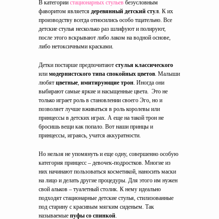
В категории
стационарных стульев
безусловным
фаворитом является
деревянный детский стул
. К их
производству всегда относились особо тщательно. Все
детские стулья несколько раз шлифуют и полируют,
после этого вскрывают либо лаком на водной основе,
либо нетоксичными красками.
Детки постарше предпочитают
стулья классического
или
модернистского типа спокойных цветов
. Малыши
любят
цветные
,
имитирующие трон
. Иногда они
выбирают самые яркие и насыщенные цвета. Это не
только играет роль в становлении своего Эго, но и
позволяет лучше вживаться в роль королевы или
принцессы в детских играх. А еще на такой трон не
бросишь вещи как попало. Вот наши принцы и
принцессы, играясь, учатся аккуратности.
Но нельзя не упомянуть и еще одну, совершенно особую
категория принцесс – девочек-подростков. Многие из
них начинают пользоваться косметикой, наносить маски
на лицо и делать другие процедуры. Для этого им нужен
свой альков – туалетный столик. К нему идеально
подходят стационарные детские стулья, стилизованные
под старину с красивым мягким сиденьем. Так
называемые
пуфы со спинкой
.