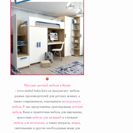
Магазин детской мебели в Киеве
- www.mebel-baby.kiev.ua предлагает: мебель
разных производителей для детских комнат, а
также современную, изысканную
молодежную
мебель
.У нас представлена оригинальная
детская
мебель
Киев и практичная мебель для школьника,
красочная
мебель для малышей
и стильная
мебель для молодежи
, а также матрасы,
ковры
,
светильники и другие необходимые вещи для