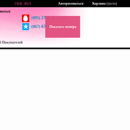
Авторизоваться
Корзина
(пусто)
UKR
RUS
ваться
2XX-XX-XX
(095)
6XX-XX-XX
(067)
Показать номера
б Покупателей