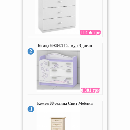
11 456 грн
Комод G-KD-01 Гламур Эдисан
2
8 381 грн
Комод 60 селина Свит Меблив
3