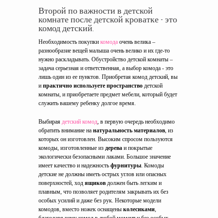
Второй по важности в детской
комнате после детской кроватке - это
комод детский.
Необходимость покупки
комода
очень велика –
разнообразие вещей малыша очень велико и их где-то
нужно раскладывать. Обустройство детской комнаты –
задача серьезная и ответственная, а выбор комода - это
лишь один из ее пунктов. Приобретая комод детский, вы
и
практично используете пространство
детской
комнаты, и приобретаете предмет мебели, который будет
служить вашему ребенку долгое время.
Выбирая
детский комод
, в первую очередь необходимо
обратить внимание на
натуральность материалов
, из
которых он изготовлен. Высоким спросом пользуются
комоды, изготовленные из
дерева
и покрытые
экологически безопасными лаками. Большое значение
имеет качество и надежность
фурнитуры
. Комоды
детские не должны иметь острых углов или опасных
поверхностей, ход
ящиков
должен быть легким и
плавным, что позволяет родителям закрывать их без
особых усилий и даже без рук. Некоторые модели
комодов, вместо ножек оснащены
колесиками
,