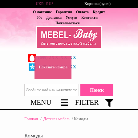
Корзина
(пусто)
UKR
RUS
О магазине
Гарантия
Оплата
Кредит
0%
Доставка
Услуги
Контакты
Пожаловаться
2XX-XX-XX
(095)
6XX-XX-XX
(067)
Показать номера
MENU
FILTER
Главная
/
Детская мебель
/
Комоды
Комоды