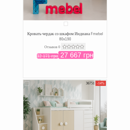
Кровать-чердак со шкафом Индиана Fmebel
80x190
Отзывов 0
27 667 грн
32 171 грн
36751
-14%