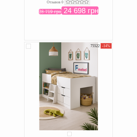
Отзывов 0
24 698 грн
28 719 грн
75522
-14%