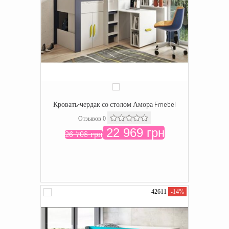
Кровать-чердак со столом Амора Fmebel
Отзывов 0
22 969 грн
26 708 грн
42611
-14%