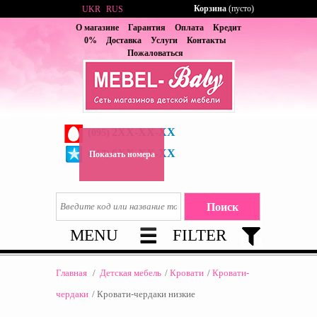
Корзина
(пусто)
UKR
RUS
О магазине
Гарантия
Оплата
Кредит
0%
Доставка
Услуги
Контакты
Пожаловаться
2XX-XX-XX
(095)
6XX-XX-XX
(067)
Показать номера
MENU
FILTER
Главная
/
Детская мебель
/
Кровати
/
Кровати-
чердаки
/
Кровати-чердаки низкие