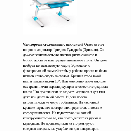
Чем хороша столешница с наклоном?
Ответ на этот
вопрос знал доктор Фридрих Гульдрейх (Эрисман). Он
доказал зависимость увеличения риска сколиоза и
близорукости от конструкции школьного стола. Он даже
изобрел так называемую «парту Эрисмана» с
фиксированной скамьей чтобы у ребенка просто не было
шансов криво сидеть за столом. Крышка стола такой
парты имела
наклон 15°
. При конкретно таком наклоне
ось зрения почти перпендикулярна плоскости тетради или
книги. Что практически не создает напряжения для глаз
даже при длительной работе. И дети просто
автоматически не могут горбатиться. На наклонной
крышке парты нет посторонних предметов, внимание
сосредотачивается. Из недостатков наклонной
конструкции только то, что плохо держаться ручки и
карандаши. Но производители на это реагируют,
создавая специальные углубления для канцтоваров.