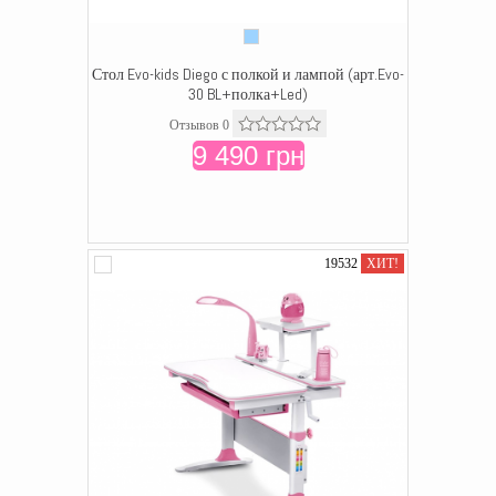
Стол Evo-kids Diego с полкой и лампой (арт.Evo-
30 BL+полка+Led)
Отзывов 0
9 490 грн
19532
ХИТ!