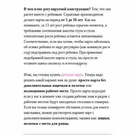
В чем плюс регулируемой конструкции?
Тем, что она
растет вместе с ребенком. Серьёзные производители
делают парты на период
от 5 до 18 лет
. Как вы
понимаете, за 13 лет рост ребенка серьезно меняется, а
требования соотношения высоты стула и стола
относительно роста ребенка остаются неизменными.
Соответственно, если мы хотим, чтобы парта заботилась
об осанке ребенка ее надо регулярно (как минимум раз в
год) подстраивать под рост ребенка. При правильно
подобранной высоте парты и стула, вы просто не
оставите шанса сколиозу и остеохондрозу.
Итак, вы готовы купить
детскую парту
. Теперь надо
решить какой вариант вам по душе:
просто парта без
дополнительных ящичков и полочек
или
полноценное рабочее место
. Просто парта подходит
если у вас в комнате уже создана рабочая зона и рядом с
рабочим местом будут находиться стеллажи и этажерки.
Если вы только планируете обставить уголок для юного
школьника, можно рассмотреть вариант парт с
дополнительными комплектациями, такими как:
ящики
,
полочки
и
место для ранца
.