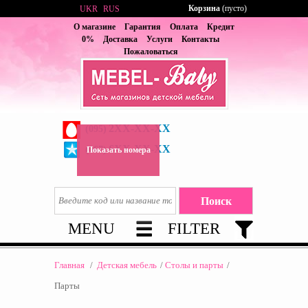
Корзина
(пусто)
UKR
RUS
О магазине
Гарантия
Оплата
Кредит
0%
Доставка
Услуги
Контакты
Пожаловаться
2XX-XX-XX
(095)
6XX-XX-XX
(067)
Показать номера
MENU
FILTER
Главная
/
Детская мебель
/
Столы и парты
/
Парты