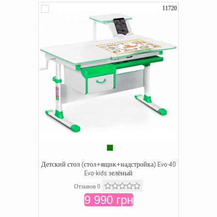
11720
Детский стол (стол+ящик+надстройка) Evo-40
Evo-kids зелёный
Отзывов 0
9 990 грн