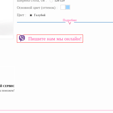
Ширина стола, см :
120-129
Основной цвет (оттенок) :
Цвет :
Голубой
Подробнее
Срок доставки:
1-2 рабочих дня
Высота стола
Растущая
Материал изготовления каркаса
Металл
Пишите нам мы онлайн!
Материал столешницы
МДФ
Пол
Универсальный
Страна производитель
Китай
Й СЕРВИС
ы поможем!