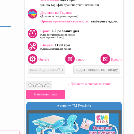
или по тарифам транспортной компании
Доставка по Украине
(Доставка на склад комп. перевозч.)
выберите адрес
Ориентировочная стоимость:
1-2 рабочих дня
Срок:
(Срок доставки указан по Киеву)
(для Украины + 2 дня))
1199 грн
Сборка:
(Сборка доступна для Киева)
Оплата
Занос
Кредит
нашли дешевле? :)
задать вопрос по товару
» Добавить в список желаний
Написать отзыв
Акция от ТМ Evo-kids