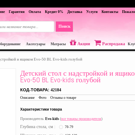
ине
Гарантия
Оплата
Кредит 0%
Доставка
Услуги
Контакты
Пожало
Акции
Распродажа
оборудование
Аксессуары
Матрасы
Клу
дстройкой и ящиком Evo-50 BL Evo-kids голубой
Детский стол с надстройкой и ящик
Evo-50 BL Evo-kids голубой
КОД-ТОВАРА:
42184
Описание
Фото
Отзывы о товаре
Характеристики товара
Производитель:
Evo-kids
(
все товары производителя
)
Глубина стола, см :
70-79