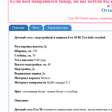
Если вам понравился товар, но вы хотели бы
в 
Оста
*для ТМ Fmebel заказы с индивиду
Описание
Фото
Характеристики
Детский стол с надстройкой и ящиком Evo-50 BL Evo-kids голубой
Регулировка высоты
Да
Ширина, см.
120
Глубина, см.
70
Угол наклона
0-60 град.
Высота надстройки, см.
48
Надстройка
Да
Выдвижные ящики
Да
Материал каркаса
Металл
Материал поверхности
МДФ стандарт Е-1
Цвет
: столешница белая / ножки белые с голубым
Описание:
Детский стол Evo-50
отличается наивысшим качеством, экологичностью и д