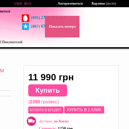
Авторизоваться
Корзина
(пусто)
UKR
RUS
ваться
2XX-XX-XX
(095)
6XX-XX-XX
(067)
Показать номера
б Покупателей
ом
11 990 грн
Купить
(
2398
грн/мес)
КУПИТЬ В 1 КЛИК
КУПИТЬ В КРЕДИТ
по Киеву
Доставка
1250 грн
Стоимость: