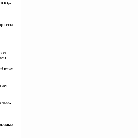
ы и тд.
орчества.
т ее
вары.
ый пенал
отает
нческих
акладках