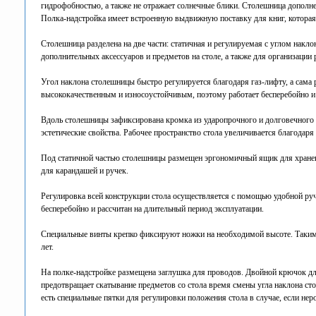
гидрофобностью, а также не отражает солнечные блики. Столешница дополне
Полка-надстройка имеет встроенную выдвижную поставку для книг, которая 
Столешница разделена на две части: статичная и регулируемая с углом накл
дополнительных аксессуаров и предметов на столе, а также для организации
Угол наклона столешницы быстро регулируется благодаря газ-лифту, а сам
высококачественным и износоустойчивым, поэтому работает бесперебойно и 
Вдоль столешницы зафиксирована кромка из ударопрочного и долговечного 
эстетические свойства. Рабочее пространство стола увеличивается благодар
Под статичной частью столешницы размещен эргономичный ящик для хране
для карандашей и ручек.
Регулировка всей конструкции стола осуществляется с помощью удобной ру
бесперебойно и рассчитан на длительный период эксплуатации.
Специальные винты крепко фиксируют ножки на необходимой высоте. Таким 
лет.
На полке-надстройке размещена заглушка для проводов. Двойной крючок дл
предотвращает скатывание предметов со стола время смены угла наклона с
есть специальные пятки для регулировки положения стола в случае, если нер