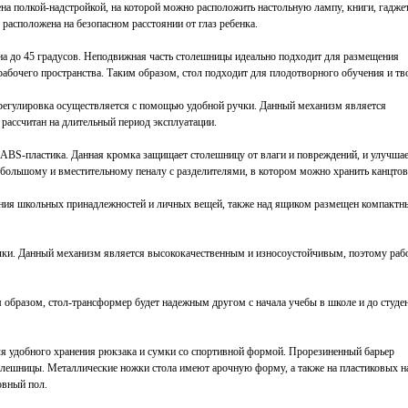
на полкой-надстройкой, на которой можно расположить настольную лампу, книги, гаджет
расположена на безопасном расстоянии от глаз ребенка.
она до 45 градусов. Неподвижная часть столешницы идеально подходит для размещения
 рабочего пространства. Таким образом, стол подходит для плодотворного обучения и тв
а регулировка осуществляется с помощью удобной ручки. Данный механизм является
рассчитан на длительный период эксплуатации.
ABS-пластика. Данная кромка защищает столешницу от влаги и повреждений, и улучшае
я большому и вместительному пеналу с разделителями, в котором можно хранить канцто
ния школьных принадлежностей и личных вещей, также над ящиком размещен компактн
чки. Данный механизм является высококачественным и износоустойчивым, поэтому раб
образом, стол-трансформер будет надежным другом с начала учебы в школе и до студе
я удобного хранения рюкзака и сумки со спортивной формой. Прорезиненный барьер
толешницы. Металлические ножки стола имеют арочную форму, а также на пластиковых н
овный пол.