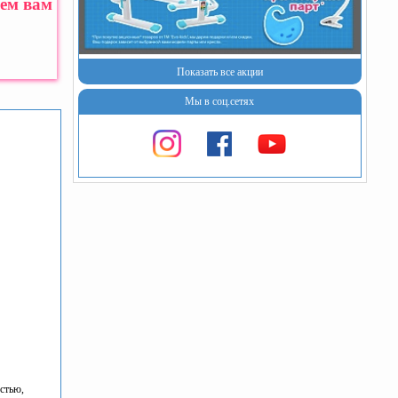
жем вам
Показать все акции
Мы в соц.сетях
стью,