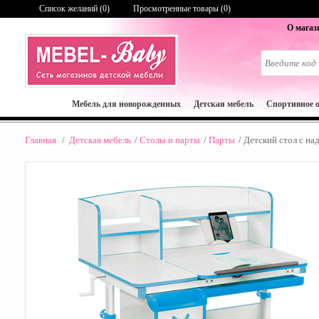
Список желаний (
0
)
Просмотренные товары (0)
О магаз
Мебель для новорожденных
Детская мебель
Спортивное 
Главная
/
Детская мебель
/
Столы и парты
/
Парты
/
Детский стол с на