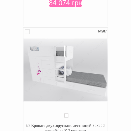
84 074 грн
64907
52 Кровать двухъярусная с лестницей 90х200
серия Wind К-2 стандарт