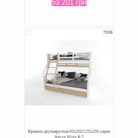
53 201 грн
75336
Кровать двухъярусная 80х200/120х200 серия
Nature White К-2