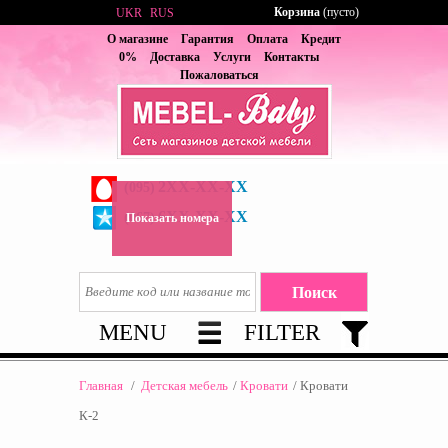
Корзина
(пусто)
UKR
RUS
О магазине
Гарантия
Оплата
Кредит
0%
Доставка
Услуги
Контакты
Пожаловаться
2XX-XX-XX
(095)
6XX-XX-XX
(067)
Показать номера
MENU
FILTER
Главная
/
Детская мебель
/
Кровати
/
Кровати
К-2