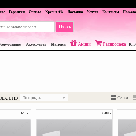
ине
Гарантия
Оплата
Кредит 0%
Доставка
Услуги
Контакты
Пожало
Акции
Распродажа
оборудование
Аксессуары
Матрасы
Клу
ОВАТЬ ПО
Топ продаж
Сетка
64821
64819