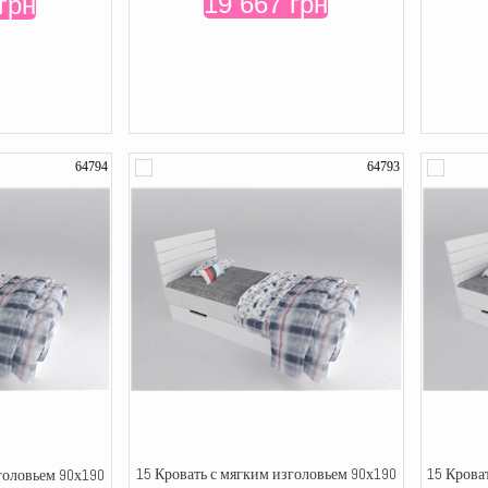
19 667 грн
грн
64794
64793
15 Кровать с мягким изголовьем 90х190
15 Крова
головьем 90х190