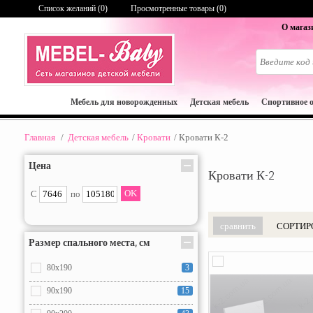
Список желаний (
0
)
Просмотренные товары (0)
О магаз
Мебель для новорожденных
Детская мебель
Спортивное 
Главная
/
Детская мебель
/
Кровати
/
Кровати К-2
Цена
Кровати К-2
С
по
СОРТИР
Размер спального места, см
80x190
3
90x190
15