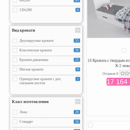
90x200
43
120x200
6
Вид кровати
Двухъярусные кровати
55
Классические кровати
20
16 Кровать с твердым и
Кровати-диванчики
25
К-2 люк
Мягкие кровати
9
Отзывов 0
Одноярусные кровати с доп.
1
17 164 
спальным местом
Класс изготовления
Люкс
26
Стандарт
50