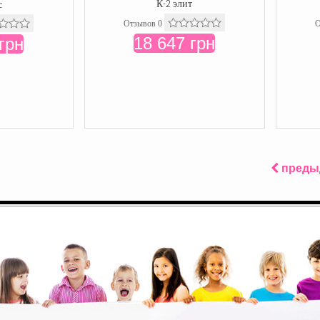
К-2 элит
с
Отзывов 0
О
18 647 грн
грн
преды