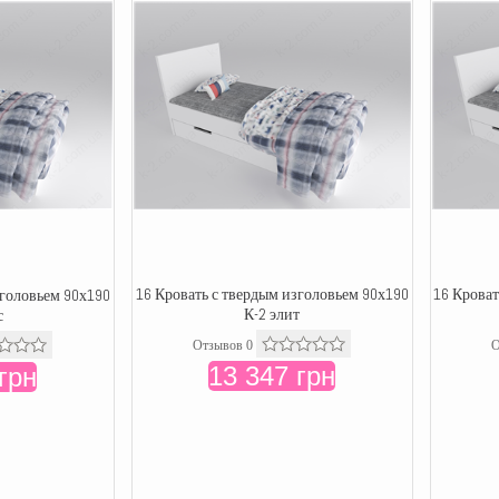
16 Кровать с твердым изголовьем 90х190
16 Кроват
зголовьем 90х190
К-2 элит
с
Отзывов 0
О
13 347 грн
грн