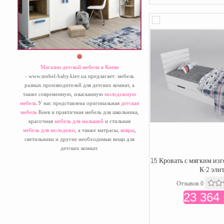
Магазин детской мебели в Киеве
- www.mebel-baby.kiev.ua предлагает: мебель
разных производителей для детских комнат, а
также современную, изысканную
молодежную
мебель
.У нас представлена оригинальная
детская
мебель
Киев и практичная мебель для школьника,
красочная
мебель для малышей
и стильная
мебель для молодежи
, а также матрасы,
ковры
,
светильники и другие необходимые вещи для
детских комнат.
15 Кровать с мягким из
К-2 эли
Отзывов 0
23 364 