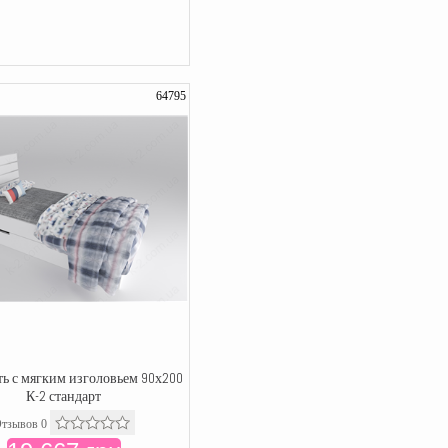
64795
ть с мягким изголовьем 90х200
К-2 стандарт
тзывов 0