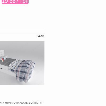
19 667 грн
64792
ть с мягким изголовьем 90х190