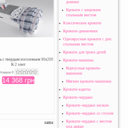
домики
Кровати с широким
спальным местом
Классические кровати
Кровати-диванчики
Одноярусные кровати с доп.
спальным местом
Кровати для троих детей
ь с твердым изголовьем 90х200
Кровати-машины
К-2 элит
Корпусные кровати-
тзывов 0
машинки
14 368 грн
Мягкие кровати-машинки
Кровати-кареты
Кровати-чердаки
Кровати-чердаки низкие
Кровати-чердаки со столом
Кровати-чердаки с местом
64804
под диван