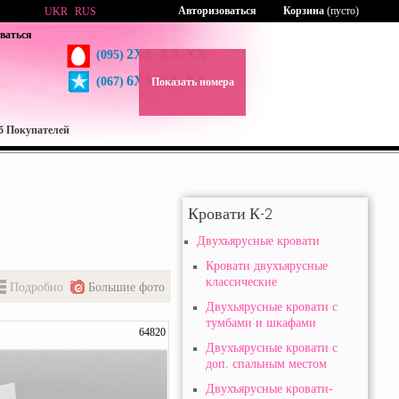
Авторизоваться
Корзина
(пусто)
UKR
RUS
ваться
2XX-XX-XX
(095)
6XX-XX-XX
(067)
Показать номера
б Покупателей
Кровати К-2
Двухъярусные кровати
Кровати двухъярусные
классические
Подробно
Большие фото
Двухьярусные кровати с
тумбами и шкафами
64820
Двухъярусные кровати с
доп. спальным местом
Двухъярусные кровати-