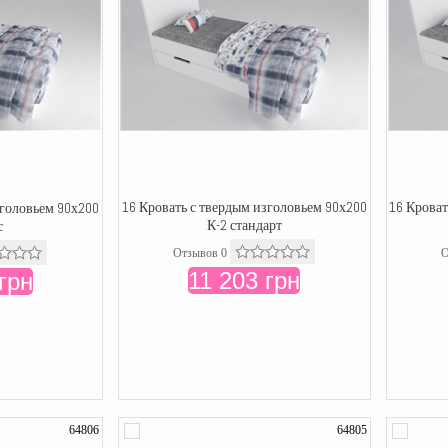
16 Кровать с твердым изголовьем 90х200
16 Кроват
зголовьем 90х200
К-2 стандарт
с
Отзывов 0
О
11 203 грн
грн
64806
64805