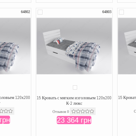
64802
64803
головьем 120х200
15 Кроват
15 Кровать с мягким изголовьем 120х200
т
К-2 люкс
О
Отзывов 0
грн
23 364 грн