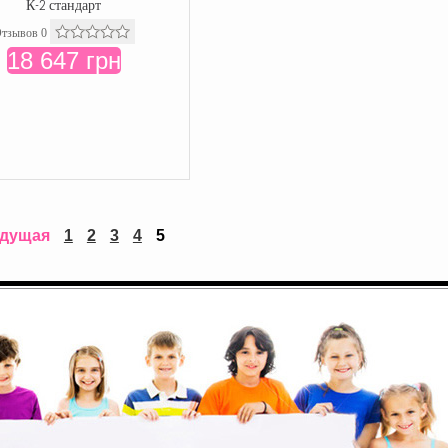
К-2 стандарт
тзывов 0
18 647 грн
дущая
1
2
3
4
5