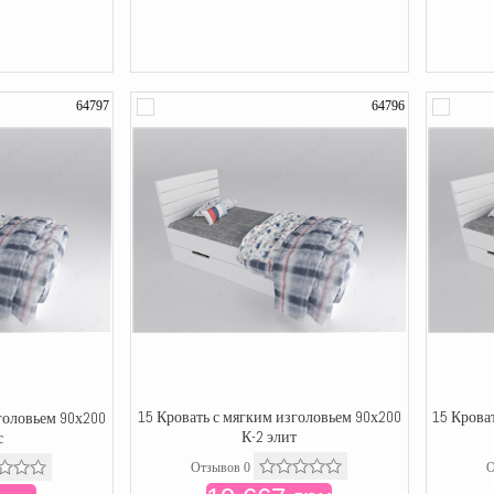
64797
64796
15 Кровать с мягким изголовьем 90х200
15 Крова
головьем 90х200
К-2 элит
с
Отзывов 0
О