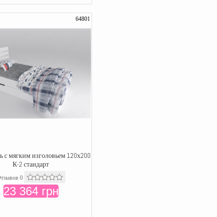
64801
ь с мягким изголовьем 120х200
К-2 стандарт
тзывов 0
23 364 грн