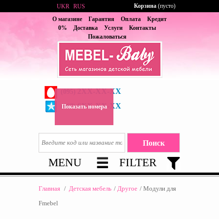
Корзина
(пусто)
UKR
RUS
О магазине
Гарантия
Оплата
Кредит
0%
Доставка
Услуги
Контакты
Пожаловаться
2XX-XX-XX
(095)
6XX-XX-XX
(067)
Показать номера
MENU
FILTER
Главная
/
Детская мебель
/
Другое
/
Модули для
Fmebel