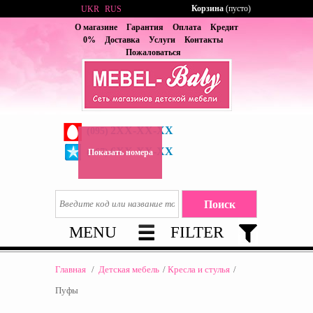
Корзина
(пусто)
UKR
RUS
О магазине
Гарантия
Оплата
Кредит
0%
Доставка
Услуги
Контакты
Пожаловаться
2XX-XX-XX
(095)
6XX-XX-XX
(067)
Показать номера
MENU
FILTER
Главная
/
Детская мебель
/
Кресла и стулья
/
Пуфы