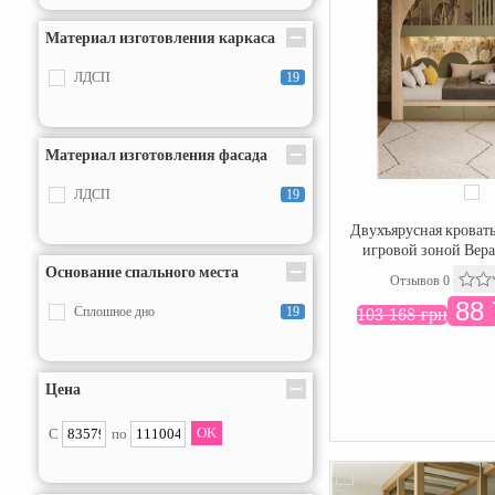
Материал изготовления каркаса
ЛДСП
19
Материал изготовления фасада
ЛДСП
19
Двухъярусная кровать
игровой зоной Вера
Основание спального места
Отзывов 0
88 
103 168 грн
Сплошное дно
19
Цена
С
по