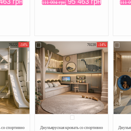
463 грн
95 463 грн
111 004 грн
111 0
70222
-14%
70220
-14%
 со спортивно
Двухъярусная кровать со спортивно
Двухъя