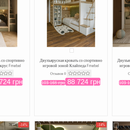
 со спортивно
Двухъярусная кровать со спортивно
Двухъя
крус Fmebel
игровой зоной Клайпеда Fmebel
игров
Отзывов 0
О
724 грн
88 724 грн
103 168 грн
103 1
70231
-14%
70229
-14%