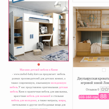
Магазин детской мебели в Киеве
- www.mebel-baby.kiev.ua предлагает: мебель
Двухъярусная кровать
разных производителей для детских комнат, а
игровой зоной Ло
также современную, изысканную
молодежную
мебель
.У нас представлена оригинальная
детская
Отзывов 0
мебель
Киев и практичная мебель для школьника,
88 
красочная
мебель для малышей
и стильная
103 168 грн
мебель для молодежи
, а также матрасы,
ковры
,
светильники и другие необходимые вещи для