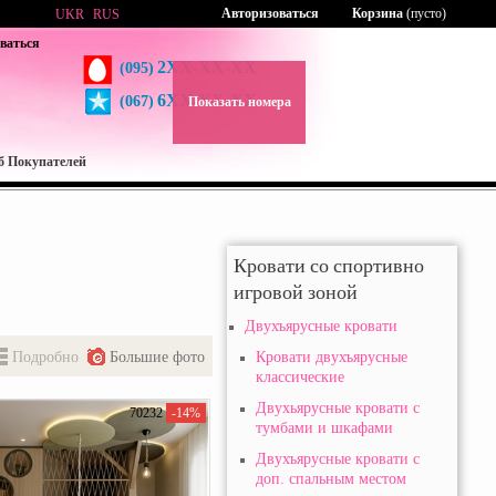
Авторизоваться
Корзина
(пусто)
UKR
RUS
ваться
2XX-XX-XX
(095)
6XX-XX-XX
(067)
Показать номера
б Покупателей
Кровати со спортивно
игровой зоной
Двухъярусные кровати
Подробно
Большие фото
Кровати двухъярусные
классические
Двухьярусные кровати с
70232
-14%
тумбами и шкафами
Двухъярусные кровати с
доп. спальным местом