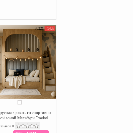
70221
-14%
русная кровать со спортивно
ой зоной Мельбурн Fmebel
тзывов 0