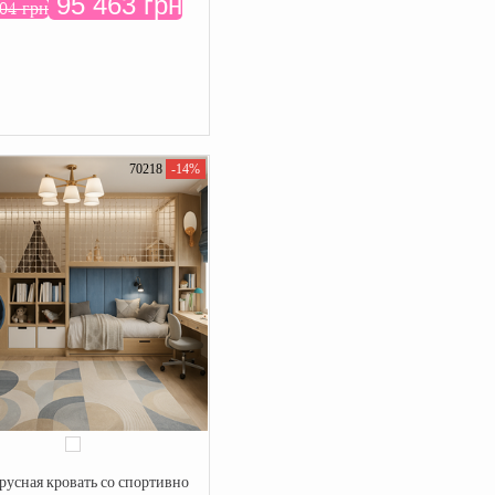
95 463 грн
04 грн
70218
-14%
русная кровать со спортивно