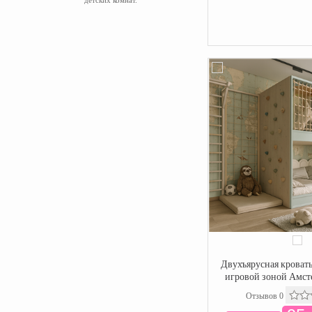
детских комнат.
Двухъярусная кровать
игровой зоной Амст
Отзывов 0