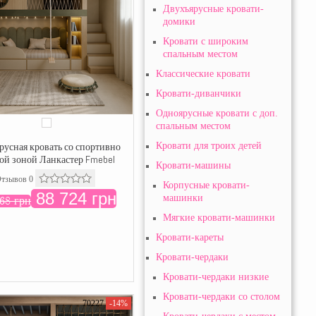
Двухъярусные кровати-
домики
Кровати с широким
спальным местом
Классические кровати
Кровати-диванчики
Одноярусные кровати с доп.
спальным местом
русная кровать со спортивно
Кровати для троих детей
ой зоной Ланкастер Fmebel
Кровати-машины
тзывов 0
Корпусные кровати-
88 724 грн
машинки
68 грн
Мягкие кровати-машинки
Кровати-кареты
Кровати-чердаки
Кровати-чердаки низкие
Кровати-чердаки со столом
70227
-14%