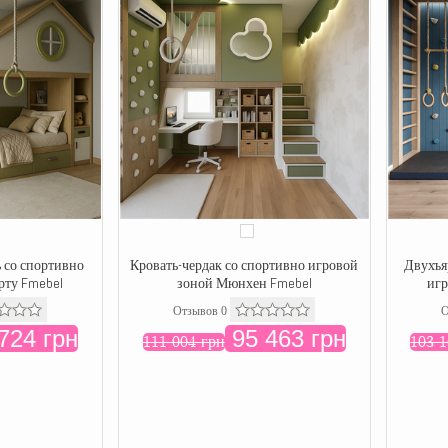
 со спортивно
Кровать-чердак со спортивно игровой
Двухъя
рту Fmebel
зоной Мюнхен Fmebel
игр
Отзывов 0
О
724 грн
95 463 грн
111 004 грн
103 1