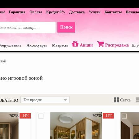
ине
Гарантия
Оплата
Кредит 0%
Доставка
Услуги
Контакты
Пожало
Акции
Распродажа
оборудование
Аксессуары
Матрасы
Клу
оной
вно игровой зоной
ОВАТЬ ПО
Топ продаж
Сетка
70233
-14%
70230
-14%