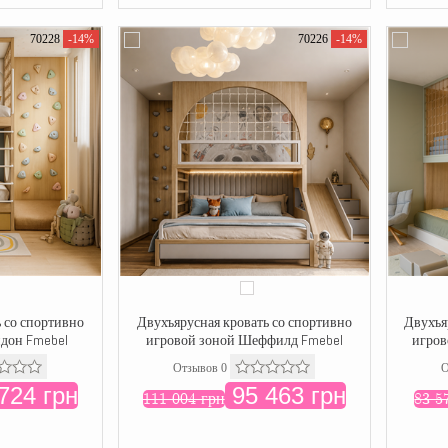
70228
-14%
70226
-14%
 со спортивно
Двухъярусная кровать со спортивно
Двухъя
ндон Fmebel
игровой зоной Шеффилд Fmebel
игров
Отзывов 0
О
724 грн
95 463 грн
111 004 грн
83 5