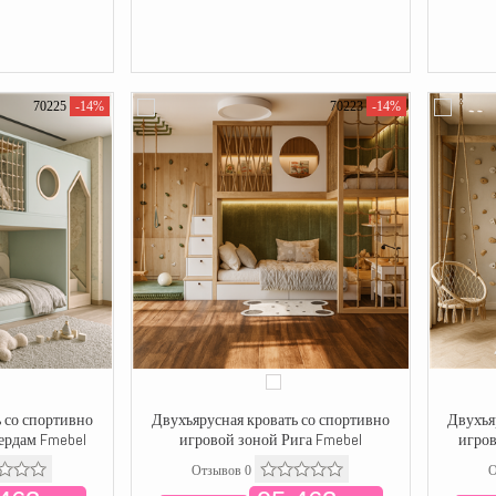
70225
-14%
70223
-14%
 со спортивно
Двухъярусная кровать со спортивно
Двухъя
ердам Fmebel
игровой зоной Рига Fmebel
игров
Отзывов 0
О