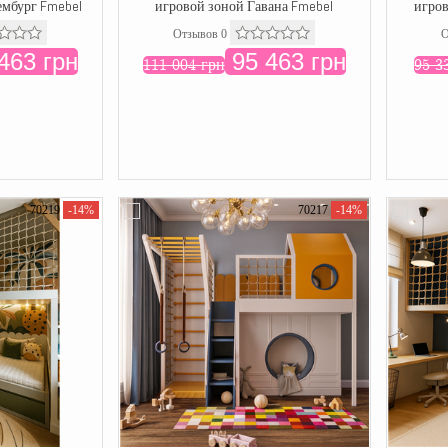
ембург Fmebel
игровой зоной Гавана Fmebel
игров
Отзывов 0
О
463 грн
95 463 грн
111 004 грн
95 3
70219
-14%
70217
-14%