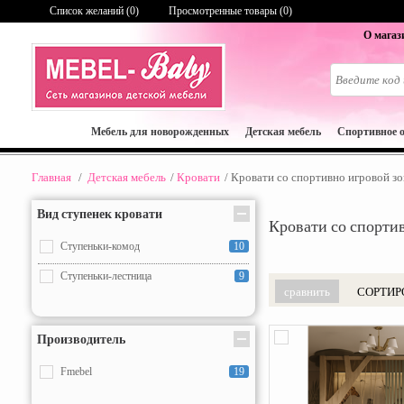
Список желаний (
0
)
Просмотренные товары (0)
О магаз
Мебель для новорожденных
Детская мебель
Спортивное 
Главная
/
Детская мебель
/
Кровати
/
Кровати со спортивно игровой з
Вид ступенек кровати
Кровати со спорти
Ступеньки-комод
10
Ступеньки-лестница
9
СОРТИР
Производитель
Fmebel
19