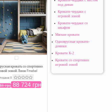
Кровати-чердаки с местом
под диван
Кровати-чердаки с
игровой зоной
Кровати-чердаки со
шкафом
Мягкие кровати
Одноярусные кровати-
домики
Кровати К-2
Кровати со спортивно
игровой зоной
русная кровать со спортивно
овой зоной Лион Fmebel
тзывов 0
88 724 грн
68 грн