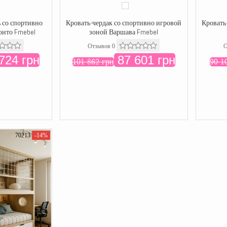
 со спортивно
Кровать-чердак со спортивно игровой
Кровать
онто Fmebel
зоной Варшава Fmebel
Отзывов 0
О
724 грн
87 601 грн
101 862 грн
90 1
70213
-14%