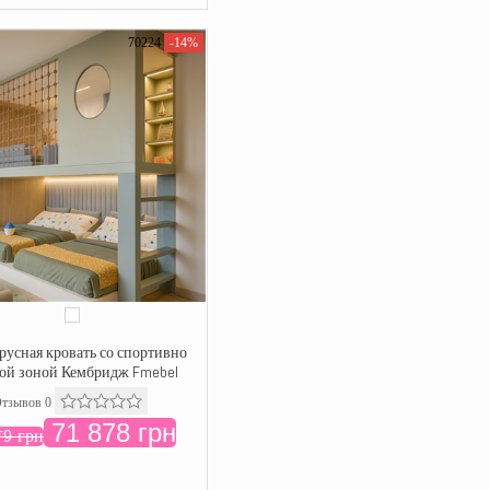
70224
-14%
русная кровать со спортивно
ой зоной Кембридж Fmebel
тзывов 0
71 878 грн
79 грн