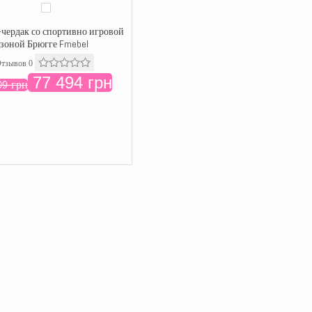
-чердак со спортивно игровой
зоной Брюгге Fmebel
тзывов 0
77 494 грн
09 грн