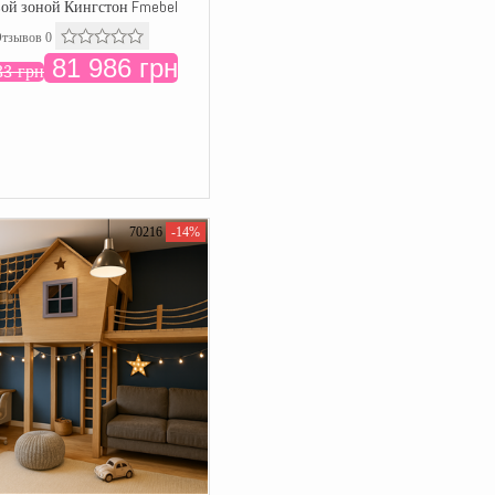
ой зоной Кингстон Fmebel
тзывов 0
81 986 грн
33 грн
70216
-14%