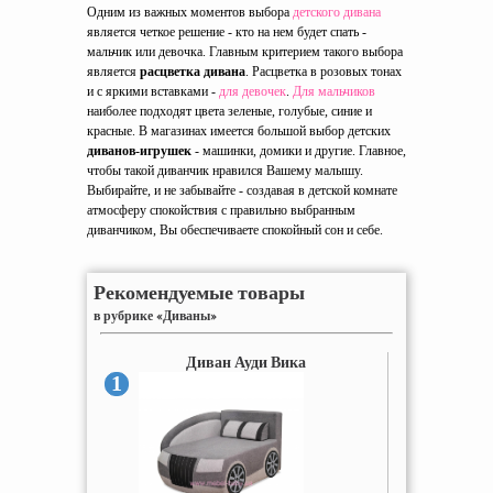
Одним из важных моментов выбора
детского дивана
является четкое решение - кто на нем будет спать -
мальчик или девочка. Главным критерием такого выбора
является
расцветка дивана
. Расцветка в розовых тонах
и с яркими вставками -
для девочек
.
Для мальчиков
наиболее подходят цвета зеленые, голубые, синие и
красные. В магазинах имеется большой выбор детских
диванов-игрушек
- машинки, домики и другие. Главное,
чтобы такой диванчик нравился Вашему малышу.
Выбирайте, и не забывайте - создавая в детской комнате
атмосферу спокойствия с правильно выбранным
диванчиком, Вы обеспечиваете спокойный сон и себе.
Рекомендуемые товары
в рубрике «Диваны»
Диван Ауди Вика
1