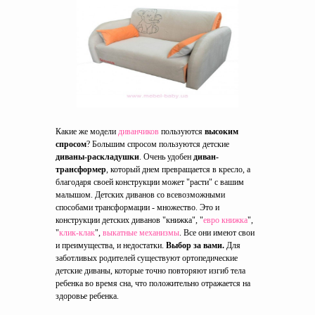
Какие же модели
диванчиков
пользуются
высоким
спросом
? Большим спросом пользуются детские
диваны-раскладушки
. Очень удобен
диван-
трансформер
, который днем превращается в кресло, а
благодаря своей конструкции может "расти" с вашим
малышом. Детских диванов со всевозможными
способами трансформации - множество. Это и
конструкции детских диванов "книжка", "
евро книжка
",
"
клик-клак
",
выкатные механизмы
. Все они имеют свои
и преимущества, и недостатки.
Выбор за вами.
Для
заботливых родителей существуют ортопедические
детские диваны, которые точно повторяют изгиб тела
ребенка во время сна, что положительно отражается на
здоровье ребенка.