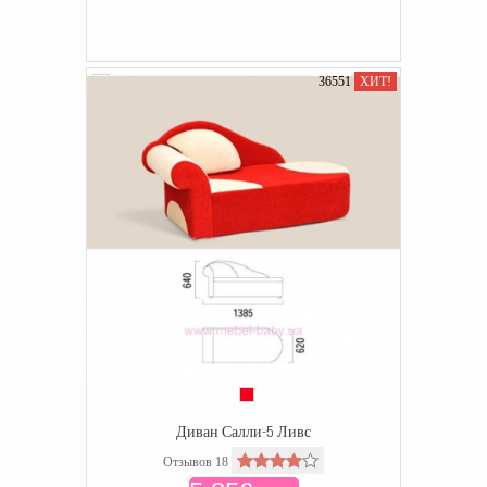
36551
ХИТ!
Диван Салли-5 Ливс
Отзывов 18