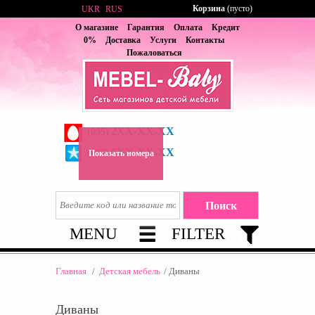
Корзина
(пусто)
UKR
RUS
О магазине
Гарантия
Оплата
Кредит
0%
Доставка
Услуги
Контакты
Пожаловаться
2XX-XX-XX
(095)
6XX-XX-XX
(067)
Показать номера
MENU
FILTER
Главная
/
Детская мебель
/
Диваны
Диваны