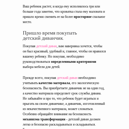
Ваш ребенок растет, и когда ему исполнилось три или
больше года заметно, что кроватка стала ему маловата и
пришло время сменить ее на более
просторное
спальное
место.
Пришло время покупать
детский диванчик.
Покупая
детский диван
, вам наверняка хочется, чтобы
он был красивый, удобный и, главное, чтобы он нравился
вашему ребенку. Но покупая, необходимо
руководствоваться
определенными критериями
выбора мебели для детей.
Прежде всего, покупая
детский диван
необходимо
учитывать
качество материала
, его экологическую
безопасность. Вы приобретаете диванчик не на один год,
а качество материала определяет срок службы дивана.
Не забывайте и про то, что ребенок будет играться и
прыгать на своем диванчике, а диванчик, изготовленный
из некачественного материала, может сломаться.
Особенно обращайте внимание на безопасность
механизма трансформации
- детский диван должен
легко и безопасно раскладываться и складываться.