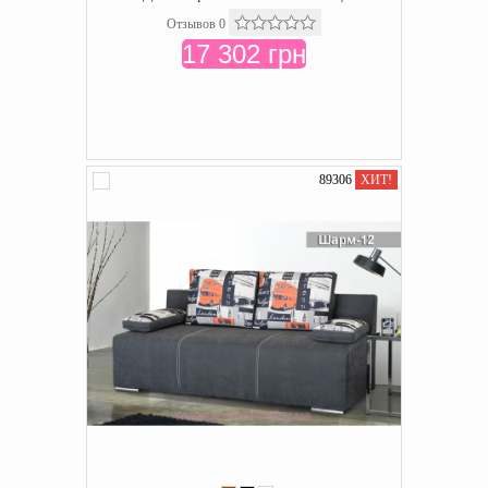
Отзывов 0
17 302 грн
89306
ХИТ!