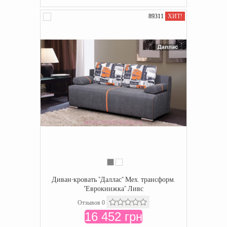
89311
ХИТ!
Диван-кровать "Даллас" Мех. трансформ.
"Еврокнижка" Ливс
Отзывов 0
16 452 грн