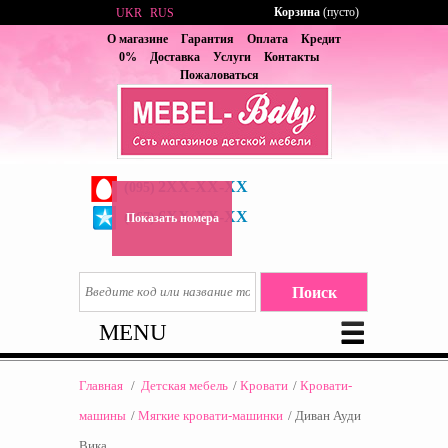
Корзина
(пусто)
UKR
RUS
О магазине
Гарантия
Оплата
Кредит
0%
Доставка
Услуги
Контакты
Пожаловаться
2XX-XX-XX
(095)
6XX-XX-XX
(067)
Показать номера
MENU
Главная
/
Детская мебель
/
Кровати
/
Кровати-
машины
/
Мягкие кровати-машинки
/
Диван Ауди
Вика