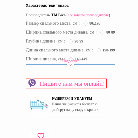
Характеристики товара
Производитель:
ТМ Віка
(
все товары производителя
)
Размер спального места, см :
80х195
Ширина спального места дивана, см :
80-89
Глубина дивана, см :
90-99
Длина спального места дивана, см :
190-199
Ширина дивана, см :
140-149
Подробнее
Основной цвет (оттенок) :
Цвет :
Пишите нам мы онлайн!
Серый
Срок доставки:
30 рабочих дней
РАЗБЕРЕМ И УПАКУЕМ
Вид кровати-машинки
Мягкие кровати-машинки
Наши специалисты бесплатно
разберут вашу старую кровать.
Материал изготовления фасада
Мягкая обивка
Механизм трансформации дивана
Еврокнижка
Наполнитель спального места дивана
Пружинный блок
Ниши для белья
Есть