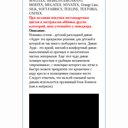
MAGITEX, MEBELINTERGARANT,
MEBTEX, MEGATEX, NOVATEX, Orange Line,
SILK, SOFT-FABRICS, TEXLINE, TEXTORIA,
UNITEX.
При желании покупки нестандартных
цветов и материалов оббивки других
категорий, цену уточняйте у менеджера.
Описание:
Новинка сезона - детский раскладной диван
«Ауди» это прекрасное решение для детской в
которой не так много свободного места. Диван
Ауди - это яркий, мягкий и комфортный диван
выполненный из прочных и экологически
чистых материалов. Еще этот чудо диван
оснащен простым и удобным механизмом
«еврокнижка», с помощью которого вы легко и
быстро можете превратить это крошечное с
виду кресло в полноценное спальное место.
Следует отметить, что на всей спальной части
дивана используется пружинный блок Боннель
(как в матрасах).