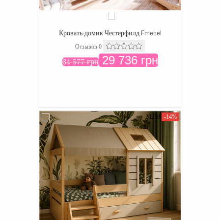
Кровать-домик Честерфилд Fmebel
Отзывов 0
29 736 грн
34 577 грн
20250
-14%