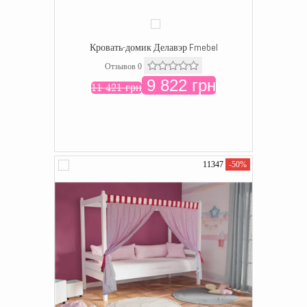
Кровать-домик Делавэр Fmebel
Отзывов 0
9 822 грн
11 421 грн
11347
-50%