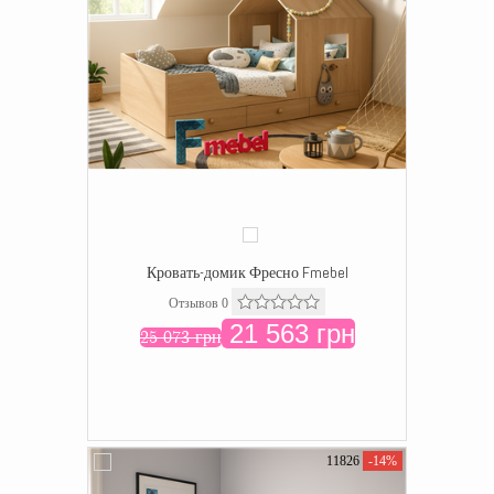
Кровать-домик Фресно Fmebel
Отзывов 0
21 563 грн
25 073 грн
11826
-14%