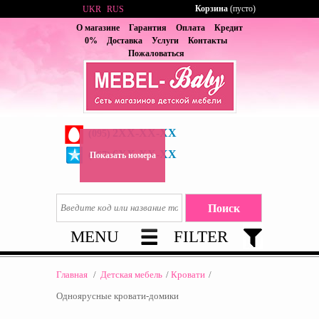
Корзина
(пусто)
UKR
RUS
О магазине
Гарантия
Оплата
Кредит
0%
Доставка
Услуги
Контакты
Пожаловаться
2XX-XX-XX
(095)
6XX-XX-XX
(067)
Показать номера
MENU
FILTER
Главная
/
Детская мебель
/
Кровати
/
Одноярусные кровати-домики