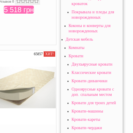
тзывов 0
кроваток
5 518 грн
Покрывала и пледы для
новорожденных
Коконы и конверты для
новорожденных
Детская мебель
Комнаты
65857
ХИТ!
Кровати
Двухъярусные кровати
Классические кровати
Кровати-диванчики
Одноярусные кровати с
доп. спальным местом
Кровати для троих детей
Кровати-машины
Кровати-кареты
Кровати-чердаки