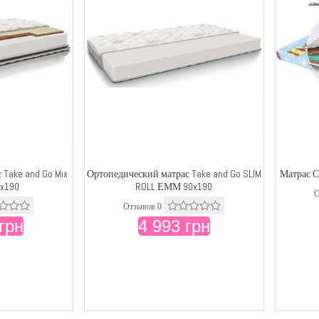
Take and Go Mix
Ортопедический матрас Take and Go SLIM
Матрас С
x190
ROLL ЕММ 90x190
О
Отзывов 0
грн
4 993 грн