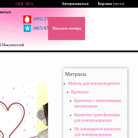
Авторизоваться
Корзина
(пусто)
UKR
RUS
ваться
2XX-XX-XX
(095)
6XX-XX-XX
(067)
Показать номера
б Покупателей
Матрасы
Мебель для новорожденных
Кроватки
Кроватки с маятниковым
механизмом
Кроватки-трансформеры
для новорожденных
Не качающиеся кроватки
для новорожденных