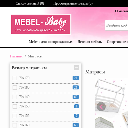
Список желаний (
0
)
Просмотренные товары (0)
О магаз
Мебель для новорожденных
Детская мебель
Спортивное 
Главная
/
Матрасы
Размер матраса, см
Матрасы
70x170
21
70x180
21
70x140
62
70x150
1
70x155
7
70x160
63