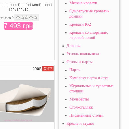
Мягкие кровати
mebel Kids Comfort AeroCoconut
120х190х12
Одноярусные кровати-
домики
тзывов 0
7 493 грн
Кровати К-2
Кровати со спортивно
игровой зоной
Диваны
Уголок школьника
Столы и парты
29063
ХИТ!
Парты
Комплект парта и стул
Журнальные и туалетные
столики
Мольберты
Стол-стеллаж
Письменные столы
Кресла и стулья