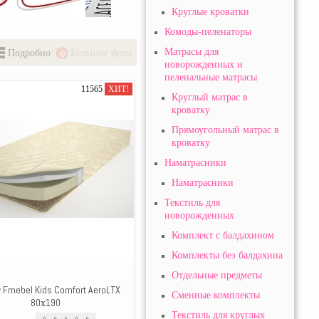
Круглые кроватки
Комоды-пеленаторы
Матрасы для
Подробно
Большие фото
новорожденныx и
пеленальные матрасы
11565
ХИТ!
Круглый матрас в
кроватку
Прямоугольный матрас в
кроватку
Наматрасники
Наматрасники
Текстиль для
новорожденных
Комплект с балдахином
Комплекты без балдахина
Отдельные предметы
 Fmebel Kids Comfort AeroLTX
Сменные комплекты
80х190
Текстиль для круглых