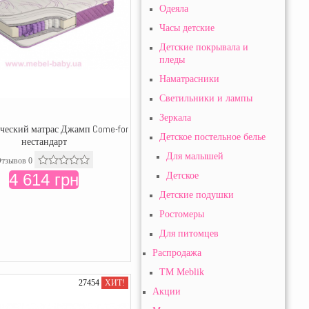
Одеяла
Часы детские
Детские покрывала и
пледы
Наматрасники
Светильники и лампы
Зеркала
ческий матрас Джамп Come-for
Детское постельное белье
нестандарт
Для малышей
тзывов 0
4 614 грн
Детское
Детские подушки
Ростомеры
Для питомцев
Распродажа
TM Meblik
27454
ХИТ!
Акции