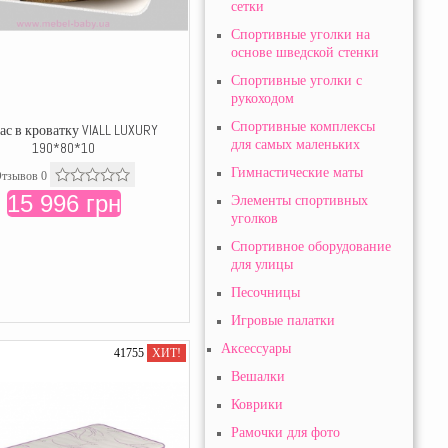
сетки
Спортивные уголки на
основе шведской стенки
Спортивные уголки с
рукоходом
Спортивные комплексы
ас в кроватку VIALL LUXURY
для самых маленьких
190*80*10
Гимнастические маты
тзывов 0
15 996 грн
Элементы спортивных
уголков
Спортивное оборудование
для улицы
Песочницы
Игровые палатки
Аксессуары
41755
ХИТ!
Вешалки
Коврики
Рамочки для фото