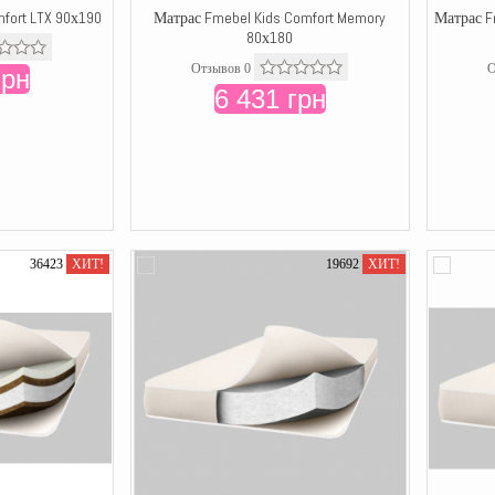
fort LTX 90х190
Матрас Fmebel Kids Comfort Memory
Матрас F
80х180
Отзывов 0
О
грн
6 431 грн
36423
ХИТ!
19692
ХИТ!