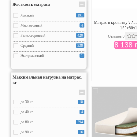
Жесткость матраса
Жесткий
191
Матрас в кроватку VIAL
Многозонный
4
160х80х
Разносторонний
420
Отзывов 0
8 138 
Средний
220
Экстражесткий
1
Максимальная нагрузка на матрас,
кг
до 30 кг
10
до 40 кг
4
до 80 кг
294
до 90 кг
16