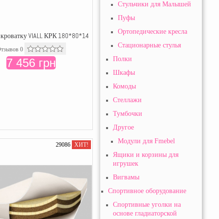
Стульчики для Малышей
Пуфы
Ортопедические кресла
 кроватку VIALL КРК 180*80*14
Стационарные стулья
тзывов 0
Полки
7 456 грн
Шкафы
Комоды
Стеллажи
Тумбочки
Другое
Модули для Fmebel
29086
ХИТ!
Ящики и корзины для
игрушек
Вигвамы
Спортивное оборудование
Спортивные уголки на
основе гладиаторской