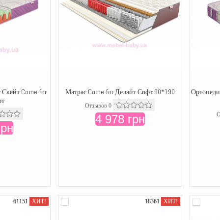
 Скейт Come-for
Матрас Come-for Делайт Софт 90*190
Ортопеди
рт
Отзывов 0
О
4 978 грн
грн
61151
ХИТ!
18361
ХИТ!