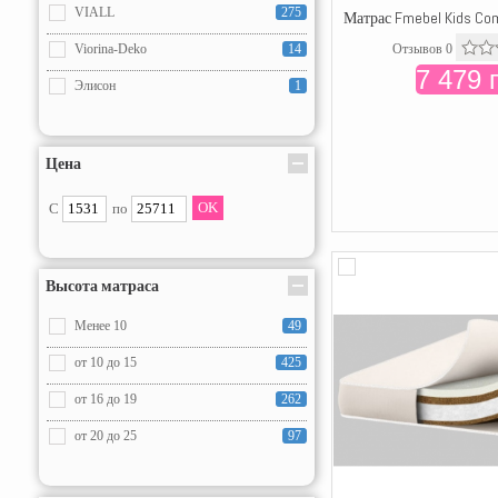
VIALL
275
Матрас Fmebel Kids Com
Отзывов 0
Viorina-Deko
14
7 479 
Элисон
1
Цена
С
по
Высота матраса
Менее 10
49
от 10 до 15
425
от 16 до 19
262
от 20 до 25
97