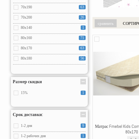
70x190
63
70x200
26
СОРТИР
80x140
1
80x160
71
80x170
63
80x180
56
80x190
88
80x200
77
Размер скидки
90x155
7
15%
1
90x160
7
90x170
7
Срок доставки:
90x180
1
Матрас Fmebel Kids Com
1-2 дня
9
90x190
81
80x170
1-2 рабочих дня
1