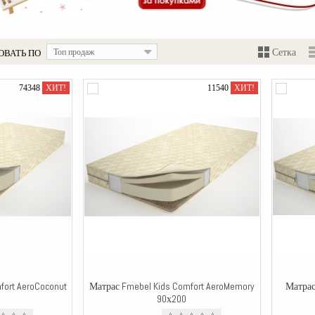
ОВАТЬ ПО
Топ продаж
Сетка
74348
ХИТ!
11540
ХИТ!
fort AeroCoconut
Матрас Fmebel Kids Comfort AeroMemory
Матрас
90х200