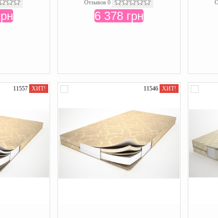
Отзывов 0
О
грн
6 378 грн
11557
ХИТ!
11546
ХИТ!