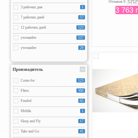
90x200
82
Отзывов 0
3 рабочих дня
1
3 763 
100x190
2
7 рабочих дней
57
100x200
1
12 рабочих дней
123
120x190
25
уточняйте
537
120x200
25
уточняйте
29
140x190
2
140x200
3
Производитель
150x190
1
Come-for
123
150x200
1
Flitex
300
160x190
1
Fmebel
65
160x200
3
Meblik
1
180x190
1
Sleep and Fly
17
180x200
1
Take and Go
41
Нестандарт
21