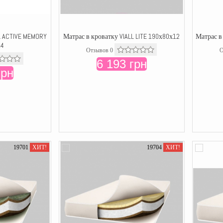
L ACTIVE MEMORY
Матрас в кроватку VIALL LITE 190х80х12
Матрас в
14
Отзывов 0
О
6 193 грн
грн
19701
ХИТ!
19704
ХИТ!