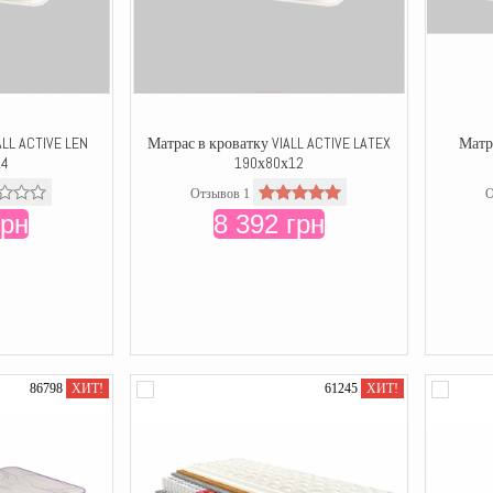
ALL ACTIVE LEN
Матрас в кроватку VIALL ACTIVE LATEX
Матр
14
190х80х12
Отзывов 1
О
грн
8 392 грн
86798
ХИТ!
61245
ХИТ!