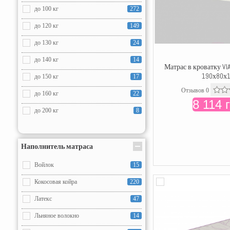
до 100 кг
272
до 120 кг
149
до 130 кг
24
до 140 кг
14
Матрас в кроватку VI
190х80х
до 150 кг
17
Отзывов 0
до 160 кг
22
8 114 
до 200 кг
8
Наполнитель матраса
Войлок
15
Кокосовая койра
220
Латекс
47
Льняное волокно
14