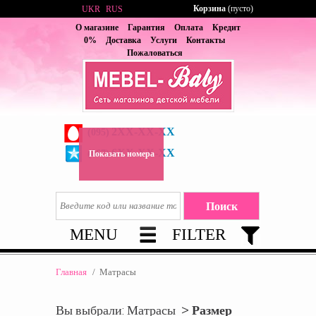
Корзина
(пусто)
UKR
RUS
О магазине
Гарантия
Оплата
Кредит
0%
Доставка
Услуги
Контакты
Пожаловаться
2XX-XX-XX
(095)
6XX-XX-XX
(067)
Показать номера
MENU
FILTER
Главная
/
Матрасы
Вы выбрали: Матрасы >
Размер