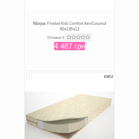
Матрас Fmebel Kids Comfort AeroCoconut
80х195х12
Отзывов 0
4 487 грн
65852