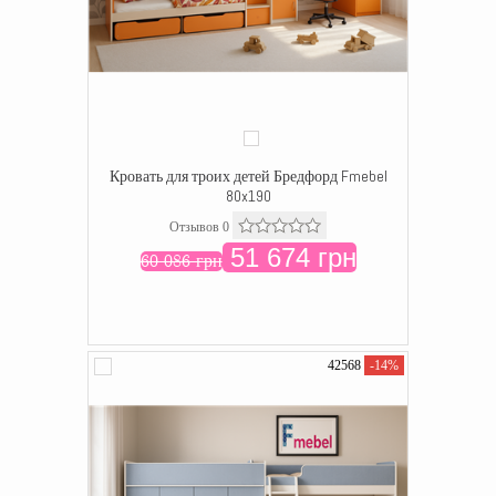
Кровать для троих детей Бредфорд Fmebel
80x190
Отзывов 0
51 674 грн
60 086 грн
42568
-14%