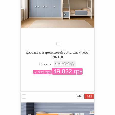
Кровать для троих детей Бристоль Fmebel
80x190
Отзывов 0
49 822 грн
57 932 грн
39687
-14%