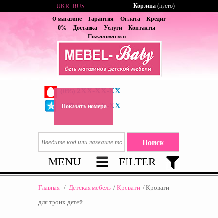
Корзина
(пусто)
UKR
RUS
О магазине
Гарантия
Оплата
Кредит
0%
Доставка
Услуги
Контакты
Пожаловаться
2XX-XX-XX
(095)
6XX-XX-XX
(067)
Показать номера
MENU
FILTER
Главная
/
Детская мебель
/
Кровати
/
Кровати
для троих детей