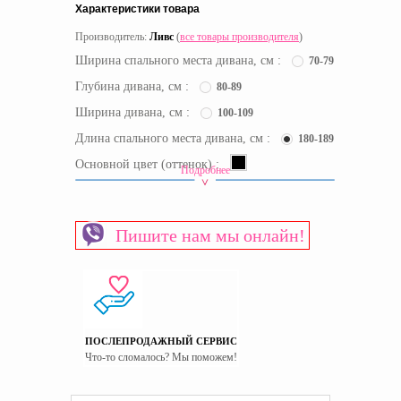
Характеристики товара
Производитель:
Ливс
(
все товары производителя
)
Ширина спального места дивана, см :
70-79
Глубина дивана, см :
80-89
Ширина дивана, см :
100-109
Длина спального места дивана, см :
180-189
Основной цвет (оттенок) :
Подробнее
Цвет :
Черный
Пишите нам мы онлайн!
Срок доставки:
от 40 р.д.
Материал изготовления фасада
Мягкая обивка
Механизм трансформации дивана
Выкатной
Наполнитель спального места дивана
Пенополиуретан
Ниши для белья
Есть
ПОСЛЕПРОДАЖНЫЙ СЕРВИС
Что-то сломалось? Мы поможем!
Пол
Универсальный
Страна производитель
Украина