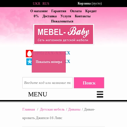
Корзина
(пусто)
UKR
RUS
О магазине
Гарантия
Оплата
Кредит
0%
Доставка
Услуги
Контакты
Пожаловаться
2XX-XX-XX
(095)
6XX-XX-XX
(067)
Показать номера
MENU
Главная
/
Детская мебель
/
Диваны
/
Диван-
кровать Джипси-16 Ливс