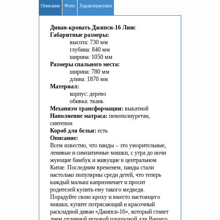
Описание
Фото
Характеристики
Диван-кровать Джипси-16 Ливс
Габаритные размеры:
высота: 730 мм
глубина: 840 мм
ширина: 1050 мм
Размеры спального места:
ширина: 780 мм
длина: 1870 мм
Материал:
корпус: дерево
обивка: ткань
Механизм трансформации:
выкатной
Наполнение матраса:
пенополиуретан,
синтепон
Короб для белья:
есть
Описание:
Всем известно, что панды – это уморительные,
ленивые и симпатичные мишки, с утра до ночи
жующие бамбук и живущие в центральном
Китае. Последним временем, панды стали
настолько популярны среди детей, что теперь
каждый малыш капризничает и просит
родителей купить ему такого медведя.
Порадуйте свою кроху и вместо настоящего
мишки, купите потрясающий и красочный
раскладной диван «Джипси-16», который станет
днем отличной игровой площадкой для Вашего