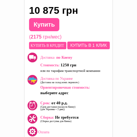
10 875 грн
Купить
(
2175
грн/мес)
КУПИТЬ В 1 КЛИК
КУПИТЬ В КРЕДИТ
по Киеву
Доставка
1250 грн
Стоимость:
или по тарифам транспортной компании
Доставка по Украине
(Доставка на склад комп. перевозч.)
Ориентировочная стоимость:
выберите адрес
от 40 р.д.
Срок:
(Срок доставки указан по Киеву)
(для Украины + 2 дня))
Не требуется
Сборка:
(Сборка доступна для Киева)
Оплата