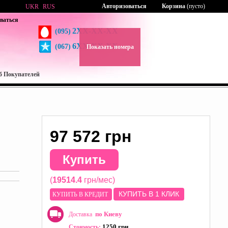
Авторизоваться
Корзина
(пусто)
UKR
RUS
ваться
2XX-XX-XX
(095)
6XX-XX-XX
(067)
Показать номера
б Покупателей
97 572 грн
Купить
(
19514.4
грн/мес)
КУПИТЬ В 1 КЛИК
КУПИТЬ В КРЕДИТ
по Киеву
Доставка
1250 грн
Стоимость: