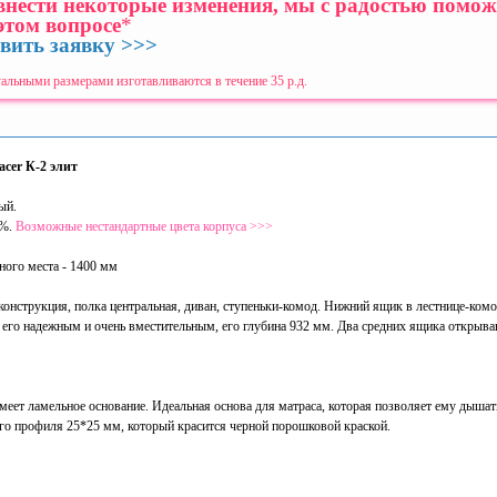
 внести некоторые изменения, мы с радостью помо
этом вопросе
*
вить заявку >>>
альными размерами изготавливаются в течение 35 р.д.
acer К-2 элит
лый.
5%.
Возможные нестандартные цвета корпуса >>>
ного места - 1400 мм
конструкция, полка центральная, диван, ступеньки-комод. Нижний ящик в лестнице-ком
ь его надежным и очень вместительным, его глубина 932 мм. Два средних ящика открыва
меет ламельное основание. Идеальная основа для матраса, которая позволяет ему дышат
ого профиля 25*25 мм, который красится черной порошковой краской.