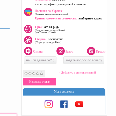
или по тарифам транспортной компании
Доставка по Украине
(Доставка на склад комп. перевозч.)
выберите адрес
Ориентировочная стоимость:
от 14 р. д.
Срок:
(Срок доставки указан по Киеву)
(для Украины + 2 дня))
Бесплатно
Сборка:
(Сборка доступна для Киева)
Оплата
Занос
Кредит
нашли дешевле? :)
задать вопрос по товару
» Добавить в список желаний
Написать отзыв
Мы в соц.сетях