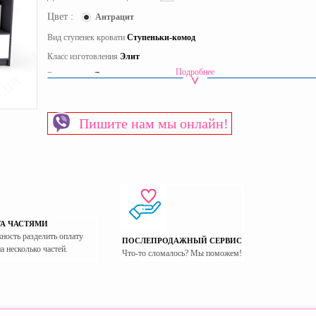
Цвет :
Антрацит
Вид ступенек кровати
Ступеньки-комод
Класс изготовления
Элит
Подробнее
Вид кровати
Двухъярусные кровати
Материал изготовления каркаса
ЛДСП
Материал столешницы
ЛДСП
Пишите нам мы онлайн!
Пол
Для мальчиков
Страна производитель
Украина
А ЧАСТЯМИ
ность разделить оплату
ПОСЛЕПРОДАЖНЫЙ СЕРВИС
на несколько частей.
Что-то сломалось? Мы поможем!