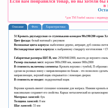
Если вам понравился товар, но вы хотели бы
в 
Оста
*для ТМ Fmebel заказы с индивиду
Описание
Фото
Характеристики
51 Кровать двухъярусная со ступеньками-комодом 90х190/200 серия Xr
Цвет фасада:
белый матовый с рисунком
Возможные цвета корпуса:
выбеленное дерево, антрацит, дуб сонома свет
Нестандартные цвета корпуса:
к выбранному стандарту изготовления +1
Габаритные размеры Ш/Г/В, мм:
2956/940/2000, высота до верхнего спаль
Размер спальных мест:
верхнее 900х1900 мм, нижнее 900х2000
В стоимость включены элементы:
Кровать верхняя с тумбой, П-образная 
сделан на роликах внизу с направляющими по бокам - это позволило сделат
направляющих, верхний ящик открывается с помощью дверки.
В стоимость не входит:
подкроватный ящик
Верхняя кровать имееет сплошное основание для матраса. Нижняя кровать и
максимально сохраняет его свойства. Каркас металлический из цельносварн
Материал ламелей:
бук
Толщина ламелей:
8 мм
Шаг ламелей:
55 мм