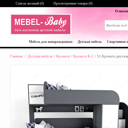
Список желаний (
0
)
Просмотренные товары (0)
О магаз
Мебель для новорожденных
Детская мебель
Спортивное 
Главная
/
Детская мебель
/
Кровати
/
Кровати К-2
/
51 Кровать двухъя