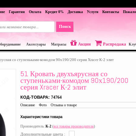
ине
Гарантия
Оплата
Кредит 0%
Доставка
Услуги
Контакты
Пожало
Акции
Распродажа
оборудование
Аксессуары
Матрасы
Клу
русная со ступеньками-комодом 90х190/200 серия Xracer К-2 элит
51 Кровать двухъярусная со
ступеньками-комодом 90х190/200
серия Xracer К-2 элит
КОД-ТОВАРА:
74764
Описание
Фото
Отзывы о товаре
Характеристики товара
Производитель:
К-2
(
все товары производителя
)
Дополнительные цвета :