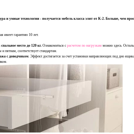
а и умные технологии - получается мебель класса элит от К-2. Больше, чем про
рая имеет гарантию 10 лет.
спальное место до 120 кг.
Ознакомиться с
расчетом по нагрузкам
можно здесь. Остал
 и пятнам, соответствует стандартам.
ажа c доводчиком
. Эффект достигается за счет установки направляющих под дно ящик
иком.