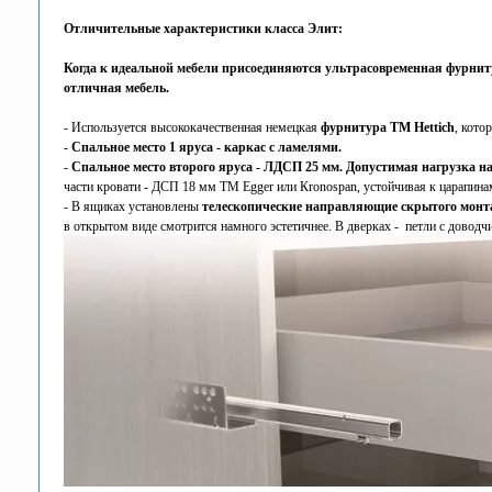
Отличительные характеристики класса Элит:
Когда к идеальной мебели присоединяются ультрасовременная фурнитур
отличная мебель.
- Используется высококачественная немецкая
фурнитура ТМ Hettich
, кото
-
Спальное место 1 яруса - каркас с ламелями.
-
Спальное место второго яруса - ЛДСП 25 мм. Допустимая нагрузка на 
части кровати - ДСП 18 мм ТМ Egger или Кronospan, устойчивая к царапинам
- В ящиках установлены
телескопические направляющие скрытого монт
в открытом виде смотрится намного эстетичнее. В дверках - петли с доводч