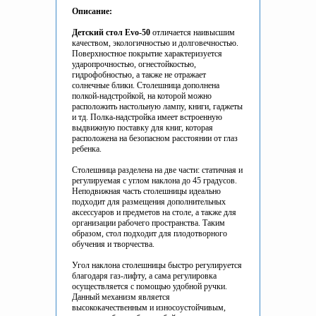
Описание:
Детский стол Evo-50
отличается наивысшим
качеством, экологичностью и долговечностью.
Поверхностное покрытие характеризуется
ударопрочностью, огнестойкостью,
гидрофобностью, а также не отражает
солнечные блики. Столешница дополнена
полкой-надстройкой, на которой можно
расположить настольную лампу, книги, гаджеты
и тд. Полка-надстройка имеет встроенную
выдвижную поставку для книг, которая
расположена на безопасном расстоянии от глаз
ребенка.
Столешница разделена на две части: статичная и
регулируемая с углом наклона до 45 градусов.
Неподвижная часть столешницы идеально
подходит для размещения дополнительных
аксессуаров и предметов на столе, а также для
организации рабочего пространства. Таким
образом, стол подходит для плодотворного
обучения и творчества.
Угол наклона столешницы быстро регулируется
благодаря газ-лифту, а сама регулировка
осуществляется с помощью удобной ручки.
Данный механизм является
высококачественным и износоустойчивым,