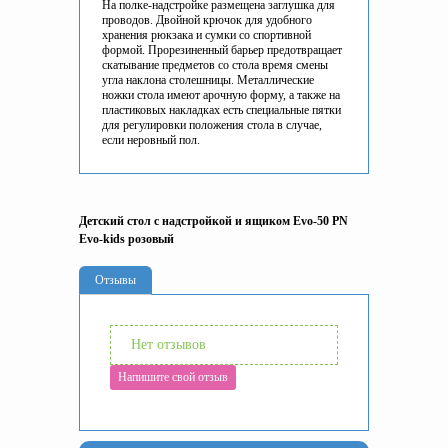
На полке-надстройке размещена заглушка для
проводов. Двойной крючок для удобного
хранения рюкзака и сумки со спортивной
формой. Прорезиненный барьер предотвращает
скатывание предметов со стола время смены
угла наклона столешницы. Металлические
ножки стола имеют арочную форму, а также на
пластиковых накладках есть специальные пятки
для регулировки положения стола в случае,
если неровный пол.
Детский стол с надстройкой и ящиком Evo-50 PN
Evo-kids розовый
Отзывы
Нет отзывов
Напишите свой отзыв