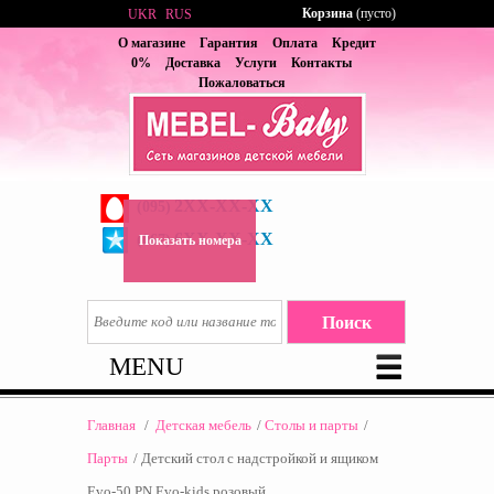
Корзина
(пусто)
UKR
RUS
О магазине
Гарантия
Оплата
Кредит
0%
Доставка
Услуги
Контакты
Пожаловаться
2XX-XX-XX
(095)
6XX-XX-XX
(067)
Показать номера
MENU
Главная
/
Детская мебель
/
Столы и парты
/
Парты
/
Детский стол с надстройкой и ящиком
Evo-50 PN Evo-kids розовый