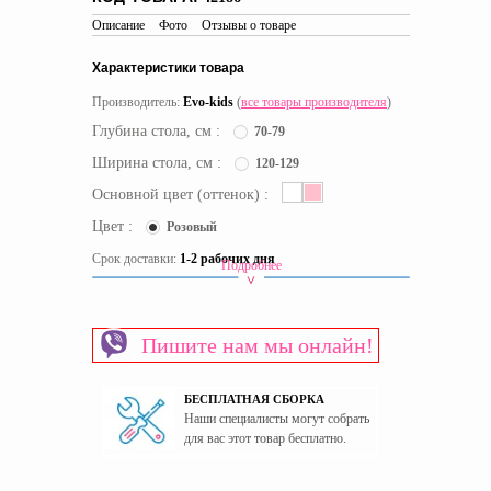
Описание
Фото
Отзывы о товаре
Характеристики товара
Производитель:
Evo-kids
(
все товары производителя
)
Глубина стола, см :
70-79
Ширина стола, см :
120-129
Основной цвет (оттенок) :
Цвет :
Розовый
Срок доставки:
1-2 рабочих дня
Подробнее
Высота стола
Растущая
Материал изготовления каркаса
Металл
Пишите нам мы онлайн!
Материал столешницы
МДФ
Пол
Для девочек
БЕСПЛАТНАЯ СБОРКА
Страна производитель
Китай
Наши специалисты могут собрать
для вас этот товар бесплатно.