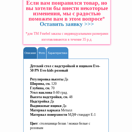
Если вам понравился товар, но
вы хотели бы внести некоторые
изменения, мы с радостью
поможем вам в этом вопросе
*
Оставить заявку >>>
*для ТМ Fmebel заказы с индивидуальными размерами
изготавливаются в течение 35 р.д.
Описание
Фото
Характеристики
Детский стол с надстройкой и ящиком Evo-
50 PN Evo-kids розовый
Регулировка высоты
Да
Ширина, см.
120
Глубина, см.
70
Угол наклона
0-60 град.
Высота надстройки, см.
48
Надстройка
Да
Выдвижные ящики
Да
Материал каркаса
Металл
Материал поверхности
МДФ стандарт Е-1
Цвет
: столешница белая / ножки белые с
розовым