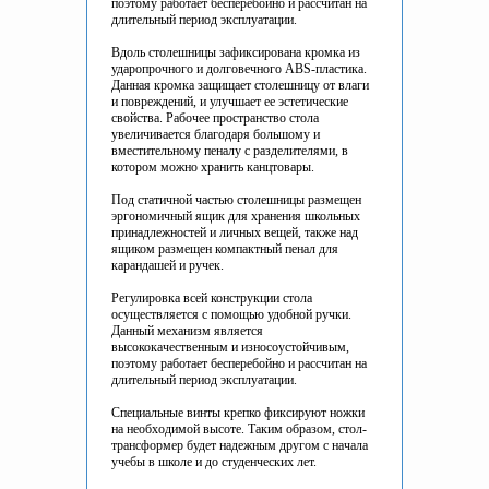
поэтому работает бесперебойно и рассчитан на
длительный период эксплуатации.
Вдоль столешницы зафиксирована кромка из
ударопрочного и долговечного ABS-пластика.
Данная кромка защищает столешницу от влаги
и повреждений, и улучшает ее эстетические
свойства. Рабочее пространство стола
увеличивается благодаря большому и
вместительному пеналу с разделителями, в
котором можно хранить канцтовары.
Под статичной частью столешницы размещен
эргономичный ящик для хранения школьных
принадлежностей и личных вещей, также над
ящиком размещен компактный пенал для
карандашей и ручек.
Регулировка всей конструкции стола
осуществляется с помощью удобной ручки.
Данный механизм является
высококачественным и износоустойчивым,
поэтому работает бесперебойно и рассчитан на
длительный период эксплуатации.
Специальные винты крепко фиксируют ножки
на необходимой высоте. Таким образом, стол-
трансформер будет надежным другом с начала
учебы в школе и до студенческих лет.