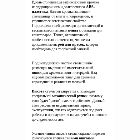
Вдоль столешницы зафиксирована кромка
из ударопрочног
о
и долговечного
ABS-
пластика
. Данная кромка защищает
столешницу от влаги и повреждений, и
улучшает ее эстетические свойства.
Под столешницей размещен эргономичный и
весьма вместительный
пенал
с отсеками для
канцтоваров. Также, отличительной
особенностью является то, что пенал
дополнен
палитрой для красок
, которая
необходима для творческий занятий.
Под неподвижной частью столешницы
размещен выдвижной
вместительный
ящик
для хранения книг и тетрадей. Над
ящиком расположен пенал для хранения
карандашей и различных мелочей.
Высота стола
регулируется с помощью
специальной
механической ручки
, поэтому
стол будет "расти" вместе с ребенком. Данный
стол рассчитан на длительный период
эксплуатаци
и
, так как адаптируется под рост
ребенка и прослужит от начала учебы в школе и
до студенческих лет.
Установленная высота стола надежно и крепко
фиксируется
специальными винтами
.