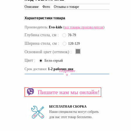
Описание
Фото
Отзывы о товаре
Характеристики товара
Производитель:
Evo-kids
(
все товары производителя
)
Глубина стола, см :
70-79
Ширина стола, см :
120-129
Основной цвет (оттенок) :
Цвет :
Бело-серый
Срок доставки:
1-2 рабочих дня
Подробнее
Высота стола
Растущая
Материал изготовления каркаса
Металл
Пишите нам мы онлайн!
Материал столешницы
МДФ
Пол
Универсальный
БЕСПЛАТНАЯ СБОРКА
Страна производитель
Китай
Наши специалисты могут собрать
для вас этот товар бесплатно.