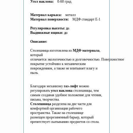
Угол наклона:
0-60 град.
Материал каркаса:
металл
Материал поверхности:
МДФ стандарт Е-1
Регулировка высоты: д
а
Выдвижные ящики: д
а
Описание:
Столешница изготовлена из
МДФ материала
,
который
отличается экологичностью и долговечностью. Поверхностное
покрытие устойчиво к механическим
повреждениям, а также не впитывает влагу и
пыль.
Благодаря механизму
газ-лифт
можно
регулировать
угол наклона
столешницы, тем
самым создавая удобное положение для чтения,
письма, творчества.
Столешница
разделена на две части для
комфортной организации рабочего
пространства. Также на столешнице
размещен прорезиненный барьер, который
препятствует скатыванию предметов со стола.