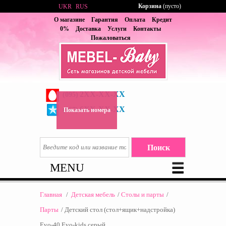
Корзина
(пусто)
UKR
RUS
О магазине
Гарантия
Оплата
Кредит
0%
Доставка
Услуги
Контакты
Пожаловаться
2XX-XX-XX
(095)
6XX-XX-XX
(067)
Показать номера
MENU
Главная
/
Детская мебель
/
Столы и парты
/
Парты
/
Детский стол (стол+ящик+надстройка)
Evo-40 Evo-kids серый