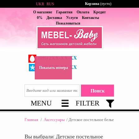
Корзина
(пусто)
UKR
RUS
О магазине
Гарантия
Оплата
Кредит
0%
Доставка
Услуги
Контакты
Пожаловаться
2XX-XX-XX
(095)
6XX-XX-XX
(067)
Показать номера
MENU
FILTER
Главная
/
Аксессуары
/
Детское постельное белье
Вы выбрали: Детское постельное