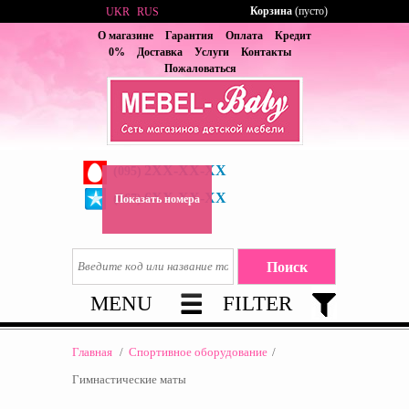
Корзина
(пусто)
UKR
RUS
О магазине
Гарантия
Оплата
Кредит
0%
Доставка
Услуги
Контакты
Пожаловаться
2XX-XX-XX
(095)
6XX-XX-XX
(067)
Показать номера
MENU
FILTER
Главная
/
Спортивное оборудование
/
Гимнастические маты