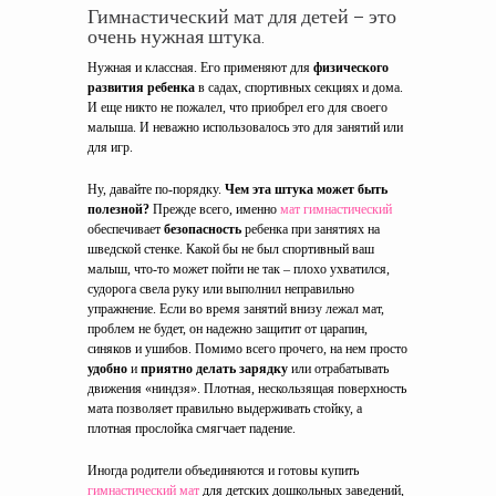
Гимнастический мат для детей – это
очень нужная штука.
Нужная и классная. Его применяют для
физического
развития ребенка
в садах, спортивных секциях и дома.
И еще никто не пожалел, что приобрел его для своего
малыша. И неважно использовалось это для занятий или
для игр.
Ну, давайте по-порядку.
Чем эта штука может быть
полезной?
Прежде всего, именно
мат гимнастический
обеспечивает
безопасность
ребенка при занятиях на
шведской стенке. Какой бы не был спортивный ваш
малыш, что-то может пойти не так – плохо ухватился,
судорога свела руку или выполнил неправильно
упражнение. Если во время занятий внизу лежал мат,
проблем не будет, он надежно защитит от царапин,
синяков и ушибов. Помимо всего прочего, на нем просто
удобно
и
приятно делать зарядку
или отрабатывать
движения «ниндзя». Плотная, нескользящая поверхность
мата позволяет правильно выдерживать стойку, а
плотная прослойка смягчает падение.
Иногда родители объединяются и готовы купить
гимнастический мат
для детских дошкольных заведений,