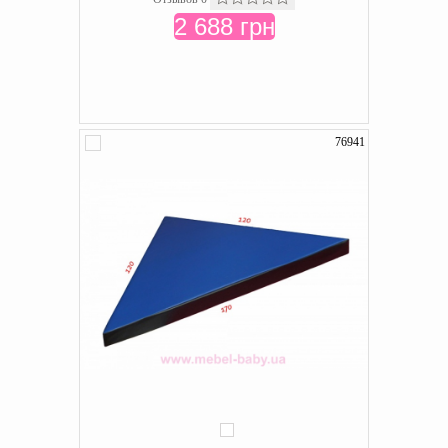
2 688 грн
76941