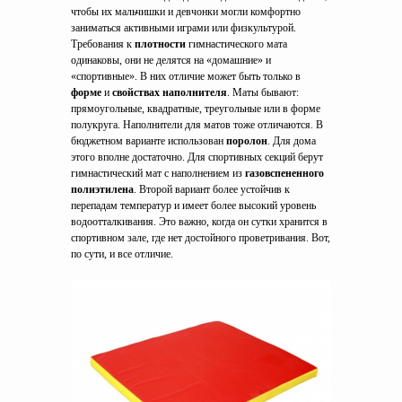
чтобы их мальчишки и девчонки могли комфортно
заниматься активными играми или физкультурой.
Требования к
плотности
гимнастического мата
одинаковы, они не делятся на «домашние» и
«спортивные». В них отличие может быть только в
форме
и
свойствах наполнителя
. Маты бывают:
прямоугольные, квадратные, треугольные или в форме
полукруга. Наполнители для матов тоже отличаются. В
бюджетном варианте использован
поролон
. Для дома
этого вполне достаточно. Для спортивных секций берут
гимнастический мат с наполнением из
газовспененного
полиэтилена
. Второй вариант более устойчив к
перепадам температур и имеет более высокий уровень
водоотталкивания. Это важно, когда он сутки хранится в
спортивном зале, где нет достойного проветривания. Вот,
по сути, и все отличие.