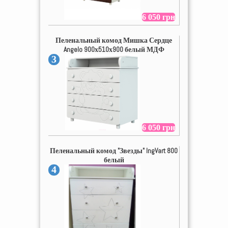
6 050 грн
Пеленальный комод Мишка Сердце
Angelo 900х510х900 белый МДФ
3
6 050 грн
Пеленальный комод "Звезды" IngVart 800
белый
4