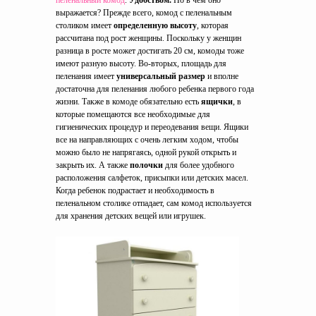
пеленальный комод
.
Удобством.
Но в чем оно
выражается? Прежде всего, комод с пеленальным
столиком имеет
определенную высоту
, которая
рассчитана под рост женщины. Поскольку у женщин
разница в росте может достигать 20 см, комоды тоже
имеют разную высоту. Во-вторых, площадь для
пеленания имеет
универсальный размер
и вполне
достаточна для пеленания любого ребенка первого года
жизни. Также в комоде обязательно есть
ящички
, в
которые помещаются все необходимые для
гигиенических процедур и переодевания вещи. Ящики
все на направляющих с очень легким ходом, чтобы
можно было не напрягаясь, одной рукой открыть и
закрыть их. А также
полочки
для более удобного
расположения салфеток, присыпки или детских масел.
Когда ребенок подрастает и необходимость в
пеленальном столике отпадает, сам комод используется
для хранения детских вещей или игрушек.