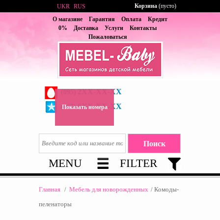
Корзина
(пусто)
UKR
RUS
О магазине
Гарантия
Оплата
Кредит
0%
Доставка
Услуги
Контакты
Пожаловаться
2XX-XX-XX
(095)
6XX-XX-XX
(067)
Показать номера
MENU
FILTER
Главная
/
Мебель для новорожденных
/
Комоды-
пеленаторы