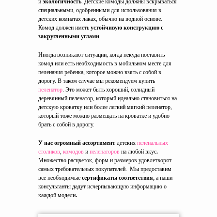
и
экологичность
. Детские комоды должны вскрываться
специальными, одобренными для использования в
детских комнатах лаках, обычно на водной основе.
Комод должен иметь
устойчивую конструкцию с
закругленными углами
.
Иногда возникают ситуации, когда некуда поставить
комод или есть необходимость в мобильном месте для
пеленания ребенка, которое можно взять с собой в
дорогу. В таком случае мы рекомендуем купить
пеленатор
. Это может быть хороший, солидный
деревянный пеленатор, который идеально становиться на
детскую кроватку или более легкий мягкий пеленатор,
который тоже можно размещать на кроватке и удобно
брать с собой в дорогу.
У нас огромный ассортимент
детских
пеленальных
столиков
,
комодов
и
пеленаторов
на любой вкус
.
Множество расцветок, форм и размеров
удовлетворят
самых требовательных покупателей.
Мы предоставим
все необходимые
сертификаты соответствия,
а наши
консультанты дадут исчерпывающую информацию о
каждой модели
.