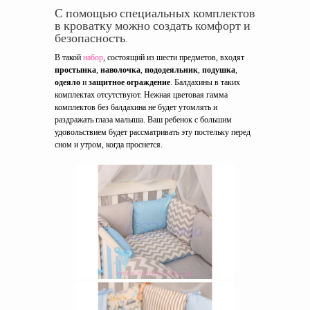
С помощью специальных комплектов
в кроватку можно создать комфорт и
безопасность.
В такой
набор
, состоящий из шести предметов, входят
простынка
,
наволочка
,
пододеяльник
,
подушка
,
одеяло
и
защитное ограждение
. Балдахины в таких
комплектах отсутствуют. Нежная цветовая гамма
комплектов без балдахина не будет утомлять и
раздражать глаза малыша. Ваш ребенок с большим
удовольствием будет рассматривать эту постельку перед
сном и утром, когда проснется.