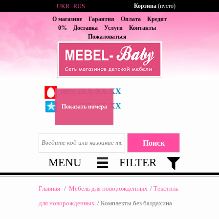
Корзина
(пусто)
UKR
RUS
О магазине
Гарантия
Оплата
Кредит
0%
Доставка
Услуги
Контакты
Пожаловаться
2XX-XX-XX
(095)
6XX-XX-XX
(067)
Показать номера
MENU
FILTER
Главная
/
Мебель для новорожденных
/
Текстиль
для новорожденных
/
Комплекты без балдахина