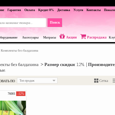
ине
Гарантия
Оплата
Кредит 0%
Доставка
Услуги
Контакты
Пожало
Акции
Распродажа
оборудование
Аксессуары
Матрасы
Клу
Комплекты без балдахина
екты без балдахина >
Размер скидки
: 12%. |
Производите
ые.
ОВАТЬ ПО
Топ продаж
Сетка
76001
-12%