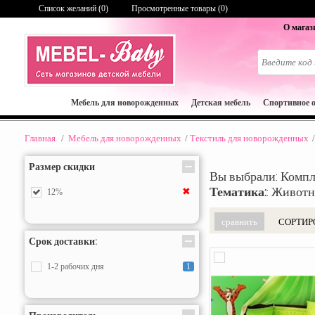
Список желаний (
0
)
Просмотренные товары (0)
О магаз
Мебель для новорожденных
Детская мебель
Спортивное 
Главная
/
Мебель для новорожденных
/
Текстиль для новорожденных
/
Размер скидки
Вы выбрали: Компл
Тематика:
: Животн
✖
12%
СОРТИР
Срок доставки:
1-2 рабочих дня
1