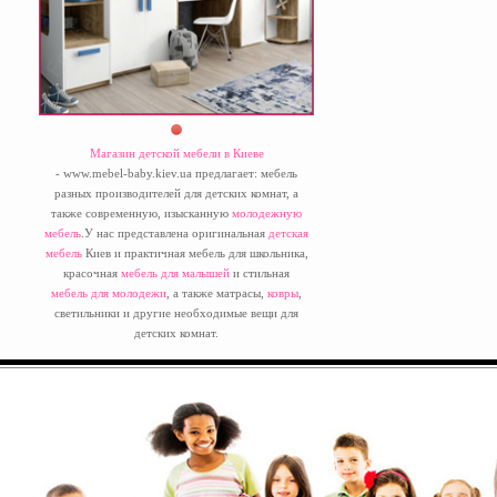
Магазин детской мебели в Киеве
- www.mebel-baby.kiev.ua предлагает: мебель
разных производителей для детских комнат, а
также современную, изысканную
молодежную
мебель
.У нас представлена оригинальная
детская
мебель
Киев и практичная мебель для школьника,
красочная
мебель для малышей
и стильная
мебель для молодежи
, а также матрасы,
ковры
,
светильники и другие необходимые вещи для
детских комнат.