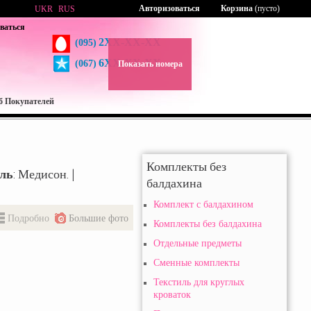
Авторизоваться
Корзина
(пусто)
UKR
RUS
ваться
2XX-XX-XX
(095)
6XX-XX-XX
(067)
Показать номера
б Покупателей
Комплекты без
ль
: Медисон. |
балдахина
Комплект с балдахином
Подробно
Большие фото
Комплекты без балдахина
Отдельные предметы
Сменные комплекты
Текстиль для круглых
кроваток