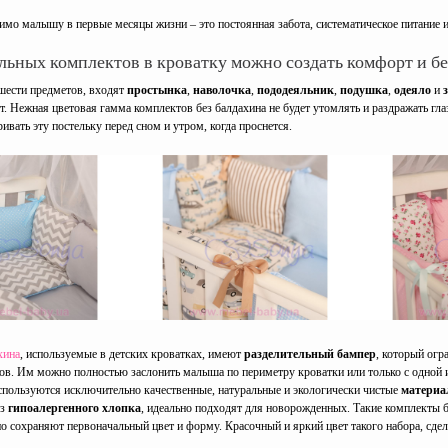
имо малышу в первые месяцы жизни – это постоянная забота, систематическое питание и
ьных комплектов в кроватку можно создать комфорт и бе
 шести предметов, входят
простынка
,
наволочка
,
пододеяльник
,
подушка
,
одеяло
и
з
т. Нежная цветовая гамма комплектов без балдахина не будет утомлять и раздражать г
ивать эту постельку перед сном и утром, когда проснется.
хина
, используемые в детских кроватках, имеют
разделительный бампер
, который огр
ков. Им можно полностью заслонить малыша по периметру кроватки или только с одной 
используются исключительно качественные, натуральные и экологически чистые
матери
из
гипоалергенного хлопка
, идеально подходят для новорожденных. Такие комплекты 
о сохраняют первоначальный цвет и форму. Красочный и яркий цвет такого набора, сде