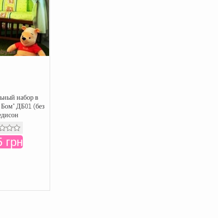
ьный набор в
 Бом" ДБ01 (без
едисон
 грн