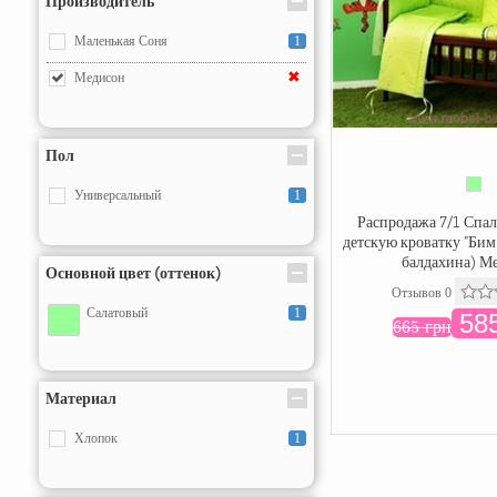
Производитель
Маленькая Соня
1
✖
Медисон
Пол
Универсальный
1
Распродажа 7/1 Спал
детскую кроватку "Бим
балдахина) М
Основной цвет (оттенок)
Отзывов 0
Салатовый
1
585
665 грн
Материал
Хлопок
1