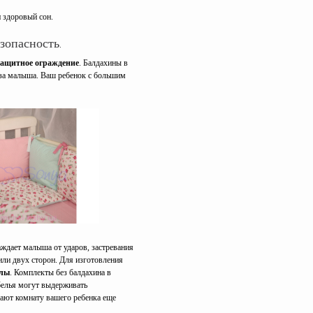
 здоровый сон.
зопасность.
ащитное ограждение
. Балдахины в
лаза малыша. Ваш ребенок с большим
аждает малыша от ударов, застревания
или двух сторон. Для изготовления
алы
. Комплекты без балдахина в
белья могут выдерживать
лают комнату вашего ребенка еще