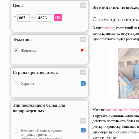
Цена
Все мамы знают, что необход
С
по
С помощью специал
В такой
набор
, состоящий из
таких комплектах отсутствую
Тематика
удовольствием будет рассматр
✖
Животные
Страна производитель
Украина
1
Тип постельного белья для
Многие
комплекты без балда
новорожденных
в прутьях кроватки, сквозня
детского постельного белья 
детскую кроватку, пошитые 
Комплект (защита, одеяло,
1
многократную стирку, отличн
подушка, простынь,
уютнее и теплее.