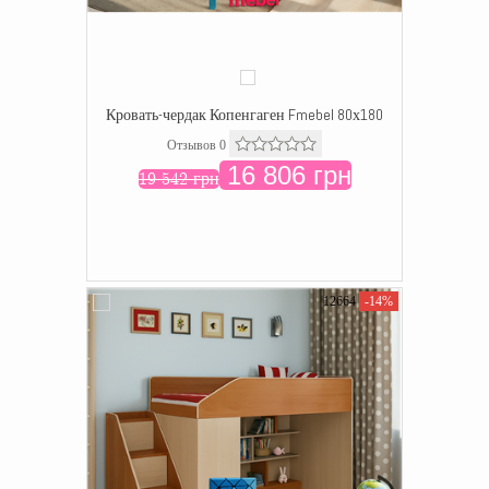
Кровать-чердак Копенгаген Fmebel 80х180
Отзывов 0
16 806 грн
19 542 грн
12664
-14%