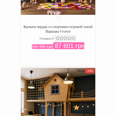
Кровать-чердак со спортивно игровой зоной
Варшава Fmebel
Отзывов 0
87 601 грн
101 862 грн
70216
-14%