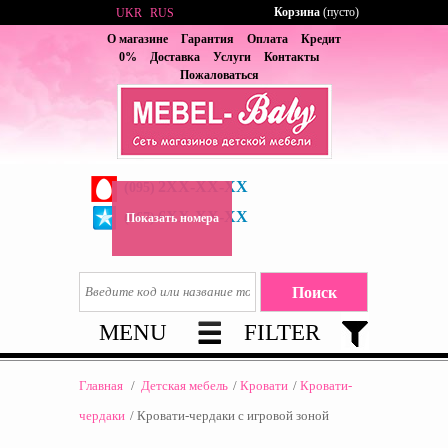
Корзина
(пусто)
UKR
RUS
О магазине
Гарантия
Оплата
Кредит
0%
Доставка
Услуги
Контакты
Пожаловаться
2XX-XX-XX
(095)
6XX-XX-XX
(067)
Показать номера
MENU
FILTER
Главная
/
Детская мебель
/
Кровати
/
Кровати-
чердаки
/
Кровати-чердаки с игровой зоной