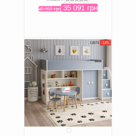
35 091 грн
40 803 грн
12674
-14%