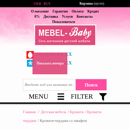
Корзина
(пусто)
UKR
RUS
О магазине
Гарантия
Оплата
Кредит
0%
Доставка
Услуги
Контакты
Пожаловаться
2XX-XX-XX
(095)
6XX-XX-XX
(067)
Показать номера
MENU
FILTER
Главная
/
Детская мебель
/
Кровати
/
Кровати-
чердаки
/
Кровати-чердаки со шкафом