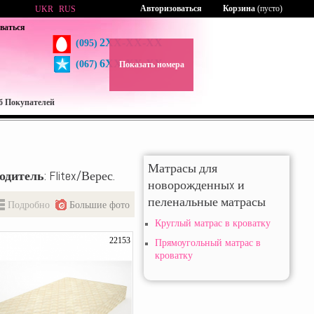
Авторизоваться
Корзина
(пусто)
UKR
RUS
ваться
2XX-XX-XX
(095)
6XX-XX-XX
(067)
Показать номера
б Покупателей
Матрасы для
одитель
: Flitex/Верес.
новорожденныx и
пеленальные матрасы
Подробно
Большие фото
Круглый матрас в кроватку
22153
Прямоугольный матрас в
кроватку