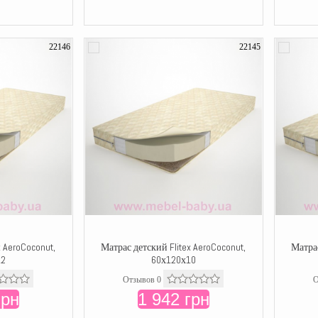
22146
22145
x AeroCoconut,
Матрас детский Flitex AeroCoconut,
Матрас
12
60х120х10
Отзывов 0
О
грн
1 942 грн