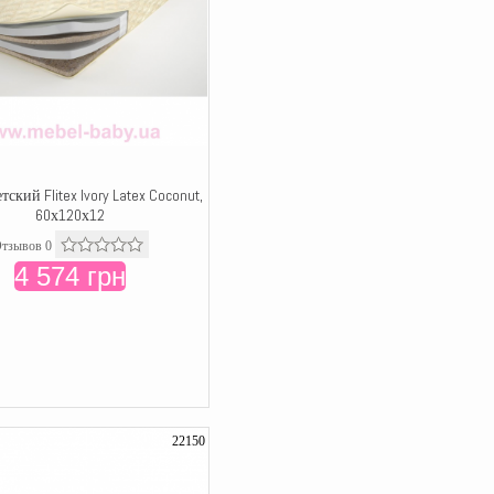
тский Flitex Ivory Latex Coconut,
60х120х12
тзывов 0
4 574 грн
22150