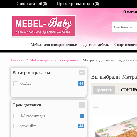
Список желаний (
0
)
Просмотренные товары (0)
О магаз
Мебель для новорожденных
Детская мебель
Спортивное 
Главная
/
Мебель для новорожденных
/
Матрасы для новорожденныx и
Размер матраса, см
Вы выбрали: Матра
60x120
44
СОРТИР
Срок доставки:
1-2 рабочих дня
1
уточняйте
44