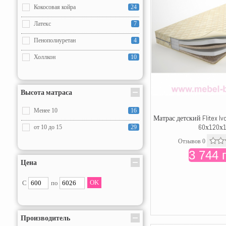
Кокосовая койра
24
Латекс
7
Пенополиуретан
4
Холлкон
10
Высота матраса
Менее 10
16
Матрас детский Flitex Ivo
60х120х
от 10 до 15
29
Отзывов 0
3 744 
Цена
С
по
Производитель