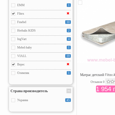
EMM
1
✖
Flitex
Fmebel
10
Herbalis KIDS
2
IngVart
4
Mebel-baby
1
VIALL
19
✖
Верес
Олимпик
1
Матрас детский Flitex 
Отзывов 0
1 954 
Страна производитель
Украина
45