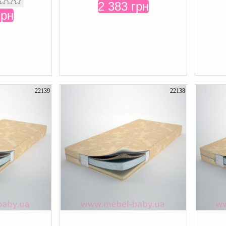
2 383 грн
грн
22139
22138