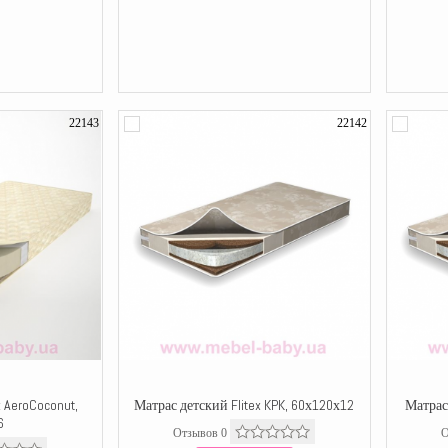
22143
22142
x AeroCoconut,
Матрас детский Flitex KPK, 60х120х12
Матрас 
6
Отзывов 0
О