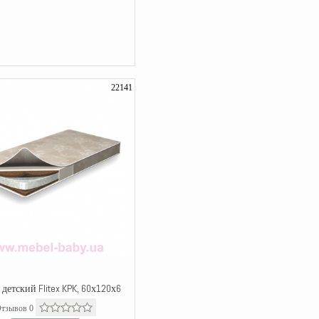
22141
детский Flitex KPK, 60х120х6
тзывов 0