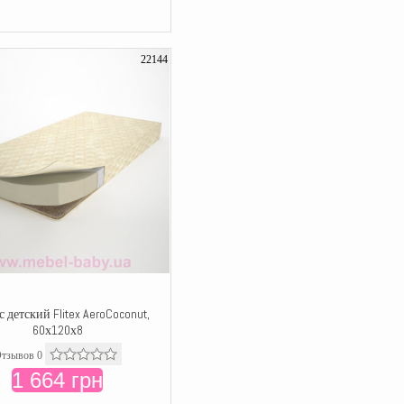
22144
 детский Flitex AeroCoconut,
60х120х8
тзывов 0
1 664 грн