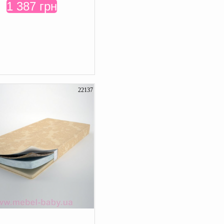
1 387 грн
22137