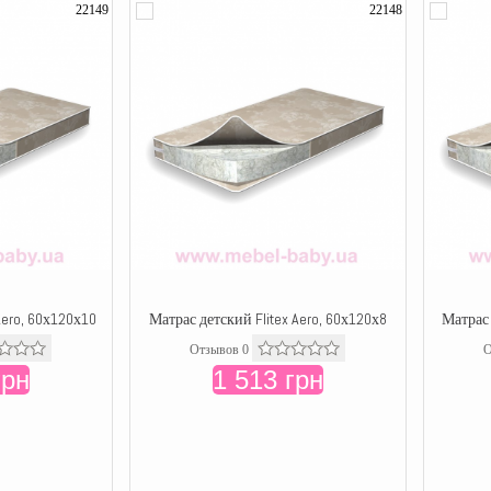
22149
22148
Aero, 60х120х10
Матрас детский Flitex Aero, 60х120х8
Матрас 
Отзывов 0
О
грн
1 513 грн