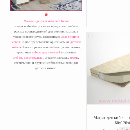
Магазин детской мебели в Киеве
- www.mebel-baby.kiev.ua предлагает: мебель
разных производителей для детских комнат, а
также современную, изысканную
молодежную
мебель
.У нас представлена оригинальная
детская
мебель
Киев и практичная мебель для школьника,
красочная
мебель для малышей
и стильная
мебель для молодежи
, а также матрасы,
ковры
,
светильники и другие необходимые вещи для
детских комнат.
Матрас детский Flite
60х120х