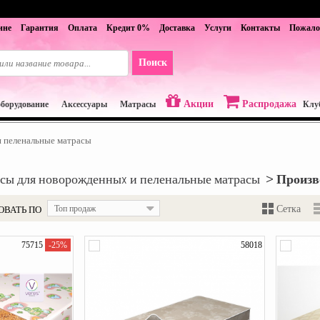
ине
Гарантия
Оплата
Кредит 0%
Доставка
Услуги
Контакты
Пожало
Акции
Распродажа
оборудование
Аксессуары
Матрасы
Клу
 пеленальные матрасы
сы для новорожденныx и пеленальные матрасы >
Произв
ОВАТЬ ПО
Топ продаж
Сетка
75715
-25%
58018