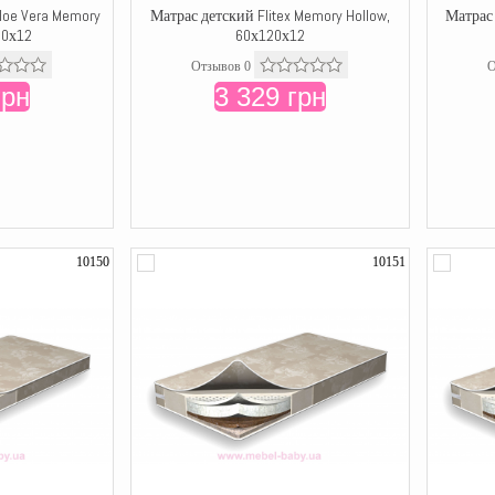
Aloe Vera Memory
Матрас детский Flitex Memory Hollow,
Матрас 
20х12
60х120х12
Отзывов 0
О
грн
3 329 грн
10150
10151