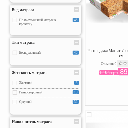
Вид матраса
Прямоугольный матрас в
45
кроватку
Тип матраса
Распродажа Матрас Vere
Беспружинный
45
см
Отзывов 0
89
1 195 грн
Жесткость матраса
Жесткий
3
Разносторонний
10
Средний
32
Наполнитель матраса