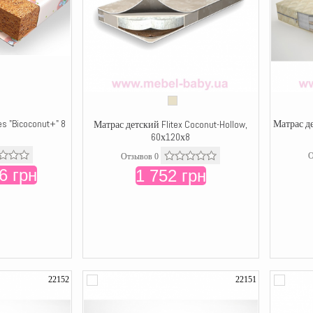
s "Bicoconut+" 8
Матрас де
Матрас детский Flitex Coconut-Hollow,
60х120х8
О
Отзывов 0
6 грн
1 752 грн
22152
22151