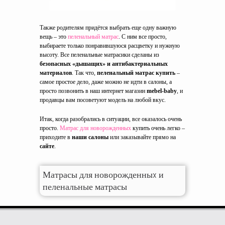
Также родителям придётся выбрать еще одну важную
вещь – это
пеленальный матрас
. С ним все просто,
выбираете только понравившуюся расцветку и нужную
высоту. Все пеленальные матрасики сделаны из
безопасных «дышащих» и антибактериальных
материалов
. Так что,
пеленальный матрас купить
–
самое простое дело, даже можно не идти в салоны, а
просто позвонить в наш интернет магазин
mebel-baby
, и
продавцы вам посоветуют модель на любой вкус.
Итак, когда разобрались в ситуации, все оказалось очень
просто.
Матрас для новорожденных
купить очень легко –
приходите в
наши салоны
или заказывайте прямо на
сайте
.
Матрасы для новорожденныx и
пеленальные матрасы