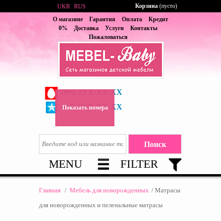
Корзина
(пусто)
UKR
RUS
О магазине
Гарантия
Оплата
Кредит
0%
Доставка
Услуги
Контакты
Пожаловаться
2XX-XX-XX
(095)
6XX-XX-XX
(067)
Показать номера
MENU
FILTER
Главная
/
Мебель для новорожденных
/
Матрасы
для новорожденныx и пеленальные матрасы