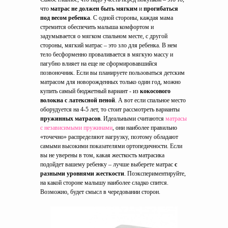
что
матрас не должен быть мягким
и
прогибаться
под весом ребенка
. С одной стороны, каждая мама
стремится обеспечить малыша комфортом и
задумывается о мягком спальном месте, с другой
стороны, мягкий матрас – это зло для ребенка. В нем
тело бесформенно проваливается в мягкую массу и
пагубно влияет на еще не сформировавшийся
позвоночник. Если вы планируете пользоваться детским
матрасом для новорожденных только один год, можно
купить самый бюджетный вариант - из
кокосового
волокна с латексной пеной
. А вот если спальное место
оборудуется на 4-5 лет, то стоит рассмотреть варианты
пружинных матрасов
. Идеальными считаются
матрасы
с независимыми пружинами
, они наиболее правильно
«точечно» распределяют нагрузку, поэтому обладают
самыми высокими показателями ортопедичности. Если
вы не уверены в том, какая жесткость матрасика
подойдет вашему ребенку – лучше выберете матрас
с
разными уровнями жесткости
. Поэкспериментируйте,
на какой стороне малышу наиболее сладко спится.
Возможно, будет смысл в чередовании сторон.