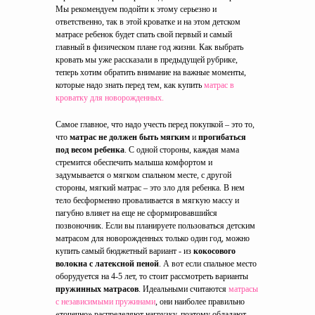
Мы рекомендуем подойти к этому серьезно и
ответственно, так в этой кроватке и на этом детском
матрасе ребенок будет спать свой первый и самый
главный в физическом плане год жизни. Как выбрать
кровать мы уже рассказали в предыдущей рубрике,
теперь хотим обратить внимание на важные моменты,
которые надо знать перед тем, как купить
матрас в
кроватку для новорожденных.
Самое главное, что надо учесть перед покупкой – это то,
что
матрас не должен быть мягким
и
прогибаться
под весом ребенка
. С одной стороны, каждая мама
стремится обеспечить малыша комфортом и
задумывается о мягком спальном месте, с другой
стороны, мягкий матрас – это зло для ребенка. В нем
тело бесформенно проваливается в мягкую массу и
пагубно влияет на еще не сформировавшийся
позвоночник. Если вы планируете пользоваться детским
матрасом для новорожденных только один год, можно
купить самый бюджетный вариант - из
кокосового
волокна с латексной пеной
. А вот если спальное место
оборудуется на 4-5 лет, то стоит рассмотреть варианты
пружинных матрасов
. Идеальными считаются
матрасы
с независимыми пружинами
, они наиболее правильно
«точечно» распределяют нагрузку, поэтому обладают