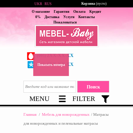
Корзина
(пусто)
UKR
RUS
О магазине
Гарантия
Оплата
Кредит
0%
Доставка
Услуги
Контакты
Пожаловаться
2XX-XX-XX
(095)
6XX-XX-XX
(067)
Показать номера
MENU
FILTER
Главная
/
Мебель для новорожденных
/
Матрасы
для новорожденныx и пеленальные матрасы