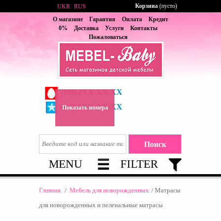
Корзина
(пусто)
UKR
RUS
О магазине
Гарантия
Оплата
Кредит
0%
Доставка
Услуги
Контакты
Пожаловаться
2XX-XX-XX
(095)
6XX-XX-XX
(067)
Показать номера
MENU
FILTER
Главная
/
Мебель для новорожденных
/
Матрасы
для новорожденныx и пеленальные матрасы