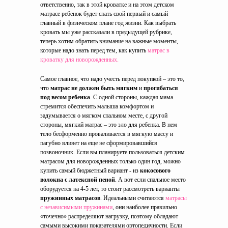
ответственно, так в этой кроватке и на этом детском
матрасе ребенок будет спать свой первый и самый
главный в физическом плане год жизни. Как выбрать
кровать мы уже рассказали в предыдущей рубрике,
теперь хотим обратить внимание на важные моменты,
которые надо знать перед тем, как купить
матрас в
кроватку для новорожденных.
Самое главное, что надо учесть перед покупкой – это то,
что
матрас не должен быть мягким
и
прогибаться
под весом ребенка
. С одной стороны, каждая мама
стремится обеспечить малыша комфортом и
задумывается о мягком спальном месте, с другой
стороны, мягкий матрас – это зло для ребенка. В нем
тело бесформенно проваливается в мягкую массу и
пагубно влияет на еще не сформировавшийся
позвоночник. Если вы планируете пользоваться детским
матрасом для новорожденных только один год, можно
купить самый бюджетный вариант - из
кокосового
волокна с латексной пеной
. А вот если спальное место
оборудуется на 4-5 лет, то стоит рассмотреть варианты
пружинных матрасов
. Идеальными считаются
матрасы
с независимыми пружинами
, они наиболее правильно
«точечно» распределяют нагрузку, поэтому обладают
самыми высокими показателями ортопедичности. Если