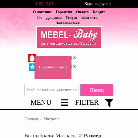
Корзина
(пусто)
UKR
RUS
О магазине
Гарантия
Оплата
Кредит
0%
Доставка
Услуги
Контакты
Пожаловаться
2XX-XX-XX
(095)
6XX-XX-XX
(067)
Показать номера
MENU
FILTER
Главная
/
Матрасы
Вы выбрали: Матрасы >
Размер