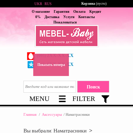
Корзина
(пусто)
UKR
RUS
О магазине
Гарантия
Оплата
Кредит
0%
Доставка
Услуги
Контакты
Пожаловаться
2XX-XX-XX
(095)
6XX-XX-XX
(067)
Показать номера
MENU
FILTER
Главная
/
Аксессуары
/
Наматрасники
Вы выбрали: Наматрасники >