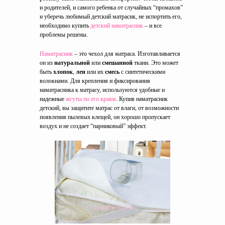
и родителей, и самого ребенка от случайных “промахов”
и уберечь любимый детский матрасик, не испортить его,
необходимо купить
детский наматрасник
– и все
проблемы решены.
Наматрасник
– это чехол для матраса. Изготавливается
он из
натуральной
или
смешанной
ткани. Это может
быть
хлопок
,
лен
или их
смесь
с синтетическими
волокнами. Для крепления и фиксирования
наматрасника к матрасу, используются удобные и
надежные
жгуты по его краям
. Купив наматрасник
детский, вы защитите матрас от влаги, от возможности
появления пылевых клещей, он хорошо пропускает
воздух и не создает “парниковый” эффект.