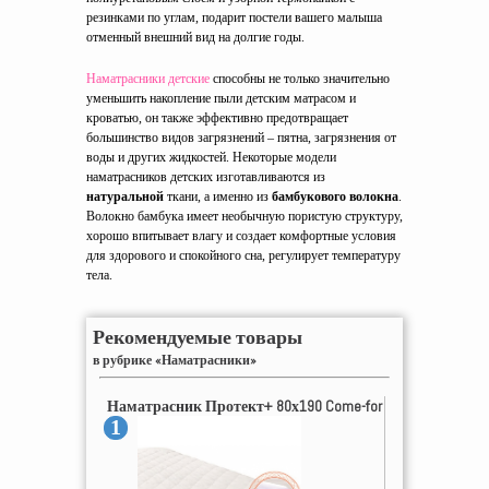
резинками по углам, подарит постели вашего малыша
отменный внешний вид на долгие годы.
Наматрасники детские
способны не только значительно
уменьшить накопление пыли детским матрасом и
кроватью, он также эффективно предотвращает
большинство видов загрязнений – пятна, загрязнения от
воды и других жидкостей. Некоторые модели
наматрасников детских изготавливаются из
натуральной
ткани, а именно из
бамбукового волокна
.
Волокно бамбука имеет необычную пористую структуру,
хорошо впитывает влагу и создает комфортные условия
для здорового и спокойного сна, регулирует температуру
тела.
Рекомендуемые товары
в рубрике «Наматрасники»
Наматрасник Протект+ 80х190 Come-for
1