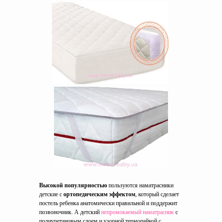
Высокой популярностью
пользуются наматрасники
детские с
ортопедическим эффектом
, который сделает
постель ребенка анатомически правильной и поддержит
позвоночник. А детский
непромокаемый наматрасник
с
полиуретановым слоем и узорной термопайкой с