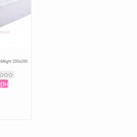
&Night 200х200
грн