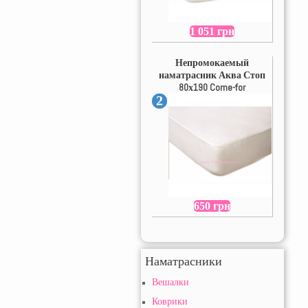
1 051 грн
Непромокаемый
наматрасник Аква Стоп
80х190 Come-for
2
650 грн
Наматрасники
Вешалки
Коврики