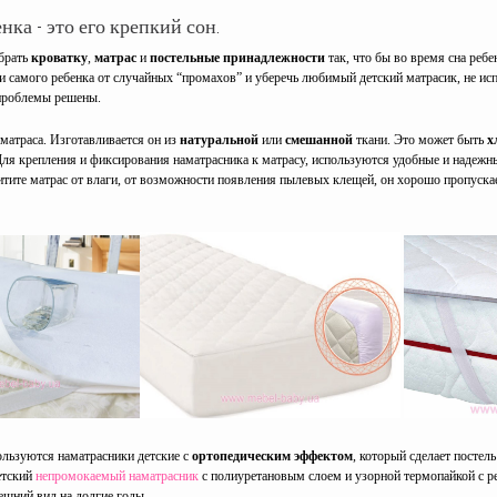
нка - это его крепкий сон.
обрать
кроватку
,
матрас
и
постельные принадлежности
так, что бы во время сна реб
 и самого ребенка от случайных “промахов” и уберечь любимый детский матрасик, не ис
 проблемы решены.
 матраса. Изготавливается он из
натуральной
или
смешанной
ткани. Это может быть
х
ля крепления и фиксирования наматрасника к матрасу, используются удобные и надеж
итите матрас от влаги, от возможности появления пылевых клещей, он хорошо пропускае
льзуются наматрасники детские с
ортопедическим эффектом
, который сделает постел
етский
непромокаемый наматрасник
с полиуретановым слоем и узорной термопайкой с ре
шний вид на долгие годы.