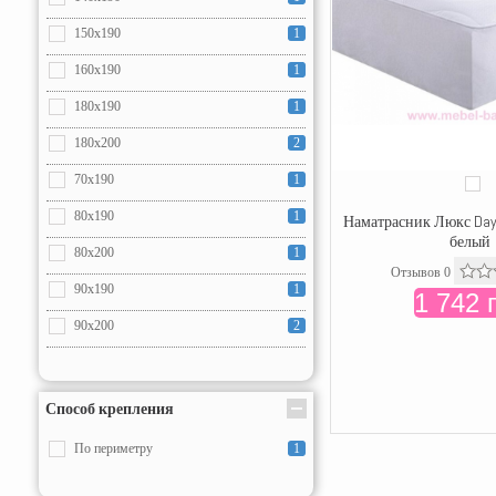
150х190
1
160х190
1
180х190
1
180х200
2
70x190
1
80x190
1
Наматрасник Люкс Day
белый
80x200
1
Отзывов 0
90x190
1
1 742 
90x200
2
120x190
1
120x200
2
Способ крепления
160x200
2
По периметру
1
✖
200x200