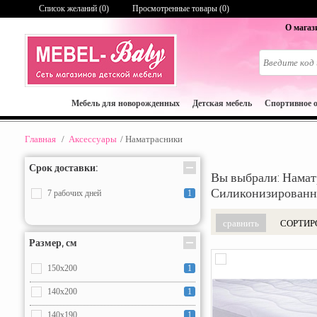
Список желаний (
0
)
Просмотренные товары (0)
О магаз
Мебель для новорожденных
Детская мебель
Спортивное 
Главная
/
Аксессуары
/
Наматрасники
Срок доставки:
Вы выбрали: Нама
Силиконизированн
7 рабочих дней
1
СОРТИР
Размер, см
150x200
1
140x200
1
140х190
1