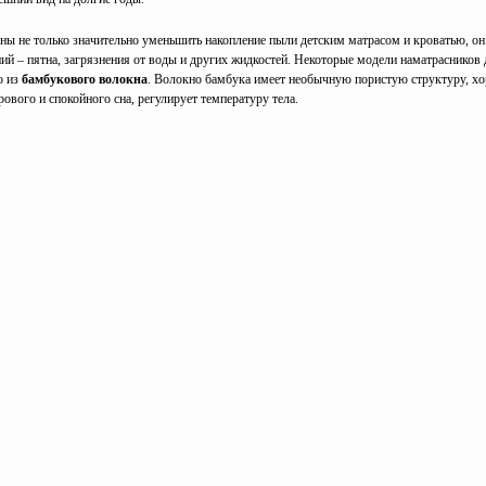
ны не только значительно уменьшить накопление пыли детским матрасом и кроватью, о
ий – пятна, загрязнения от воды и других жидкостей. Некоторые модели наматрасников 
о из
бамбукового волокна
. Волокно бамбука имеет необычную пористую структуру, хо
ового и спокойного сна, регулирует температуру тела.