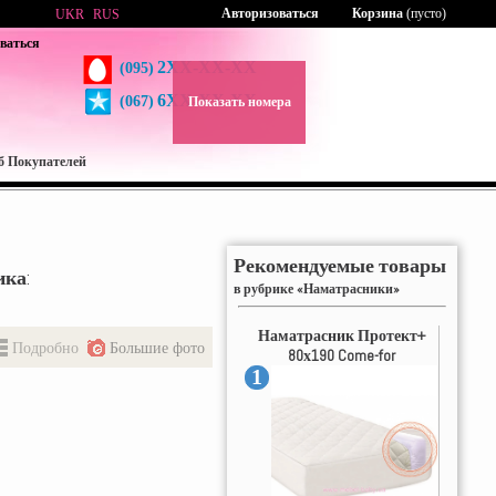
Авторизоваться
Корзина
(пусто)
UKR
RUS
ваться
2XX-XX-XX
(095)
6XX-XX-XX
(067)
Показать номера
б Покупателей
Рекомендуемые товары
ика
:
в рубрике «Наматрасники»
Наматрасник Протект+
Подробно
Большие фото
80х190 Come-for
1