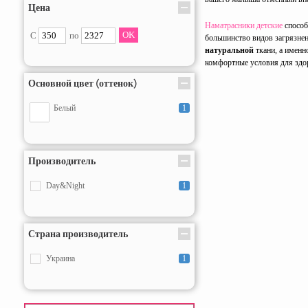
Цена
Наматрасники детские
способ
С
по
большинство видов загрязнен
натуральной
ткани, а именн
комфортные условия для здор
Основной цвет (оттенок)
Белый
1
Производитель
Day&Night
1
Страна производитель
Украина
1