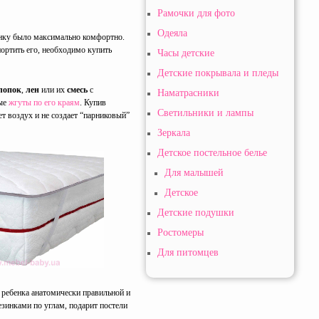
Рамочки для фото
Одеяла
енку было максимально комфортно.
портить его, необходимо купить
Часы детские
Детские покрывала и пледы
лопок
,
лен
или их
смесь
с
Наматрасники
ные
жгуты по его краям
. Купив
Светильники и лампы
т воздух и не создает “парниковый”
Зеркала
Детское постельное белье
Для малышей
Детское
Детские подушки
Ростомеры
Для питомцев
ь ребенка анатомически правильной и
зинками по углам, подарит постели