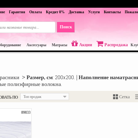
ине
Гарантия
Оплата
Кредит 0%
Доставка
Услуги
Контакты
Пожало
Акции
Распродажа
оборудование
Аксессуары
Матрасы
Клу
трасники >
Размер, см
: 200x200. |
Наполнение наматрасн
ые полиэфирные волокна.
ОВАТЬ ПО
Топ продаж
Сетка
89833