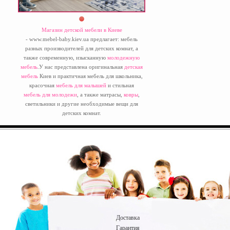
Магазин детской мебели в Киеве
- www.mebel-baby.kiev.ua предлагает: мебель
разных производителей для детских комнат, а
также современную, изысканную
молодежную
мебель
.У нас представлена оригинальная
детская
мебель
Киев и практичная мебель для школьника,
красочная
мебель для малышей
и стильная
мебель для молодежи
, а также матрасы,
ковры
,
светильники и другие необходимые вещи для
детских комнат.
Доставка
Гарантия