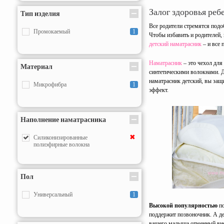
Залог здоровья ребе
Тип изделия
Все родители стремятся под
Промокаемый
1
Чтобы избавить и родителей,
детский наматрасник
– и все
Наматрасник
– это чехол для
Материал
синтетическими волокнами. Д
наматрасник детский, вы защ
Микрофибра
1
эффект.
Наполнение наматрасника
✖
Силиконизированные
полиэфирные волокна
Пол
Универсальный
1
Высокой популярностью
по
поддержит позвоночник. А д
вашего малыша отменный вне