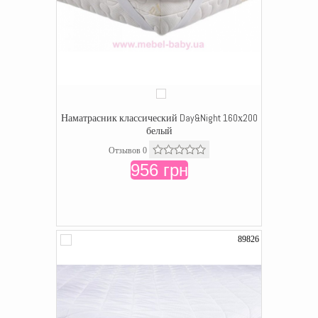
Наматрасник классический Day&Night 160х200
белый
Отзывов 0
956 грн
89826