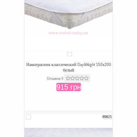
Наматрасник классический Day&Night 150х200
белый
Отзывов 0
915 грн
89825