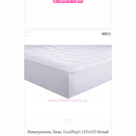
89831
Наматрасник Люкс Day&Night 160х200 белый