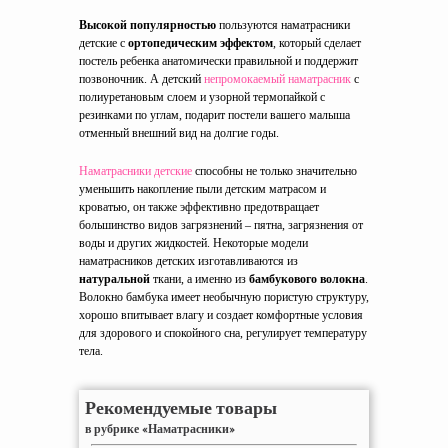
Высокой популярностью
пользуются наматрасники
детские с
ортопедическим эффектом
, который сделает
постель ребенка анатомически правильной и поддержит
позвоночник. А детский
непромокаемый наматрасник
с
полиуретановым слоем и узорной термопайкой с
резинками по углам, подарит постели вашего малыша
отменный внешний вид на долгие годы.
Наматрасники детские
способны не только значительно
уменьшить накопление пыли детским матрасом и
кроватью, он также эффективно предотвращает
большинство видов загрязнений – пятна, загрязнения от
воды и других жидкостей. Некоторые модели
наматрасников детских изготавливаются из
натуральной
ткани, а именно из
бамбукового волокна
.
Волокно бамбука имеет необычную пористую структуру,
хорошо впитывает влагу и создает комфортные условия
для здорового и спокойного сна, регулирует температуру
тела.
Рекомендуемые товары
в рубрике «Наматрасники»