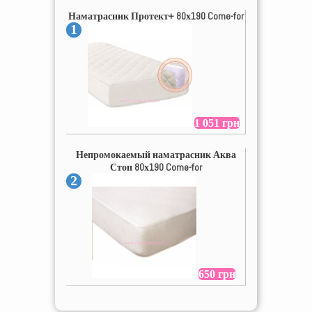
Наматрасник Протект+ 80х190 Come-for
1
1 051 грн
Непромокаемый наматрасник Аква
Стоп 80х190 Come-for
2
650 грн