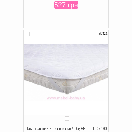
527 грн
89821
Наматрасник классический Day&Night 180х190