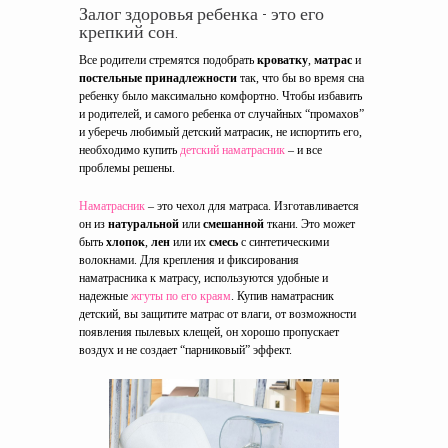
Залог здоровья ребенка - это его
крепкий сон.
Все родители стремятся подобрать
кроватку
,
матрас
и
постельные принадлежности
так, что бы во время сна
ребенку было максимально комфортно. Чтобы избавить
и родителей, и самого ребенка от случайных “промахов”
и уберечь любимый детский матрасик, не испортить его,
необходимо купить
детский наматрасник
– и все
проблемы решены.
Наматрасник
– это чехол для матраса. Изготавливается
он из
натуральной
или
смешанной
ткани. Это может
быть
хлопок
,
лен
или их
смесь
с синтетическими
волокнами. Для крепления и фиксирования
наматрасника к матрасу, используются удобные и
надежные
жгуты по его краям
. Купив наматрасник
детский, вы защитите матрас от влаги, от возможности
появления пылевых клещей, он хорошо пропускает
воздух и не создает “парниковый” эффект.