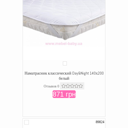
Наматрасник классический Day&Night 140х200
белый
Отзывов 0
871 грн
89824