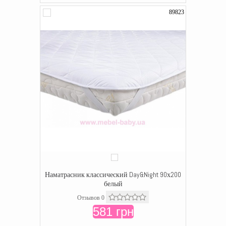
89823
Наматрасник классический Day&Night 90х200
белый
Отзывов 0
581 грн