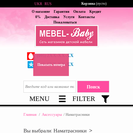
Корзина
(пусто)
UKR
RUS
О магазине
Гарантия
Оплата
Кредит
0%
Доставка
Услуги
Контакты
Пожаловаться
2XX-XX-XX
(095)
6XX-XX-XX
(067)
Показать номера
MENU
FILTER
Главная
/
Аксессуары
/
Наматрасники
Вы выбрали: Наматрасники >