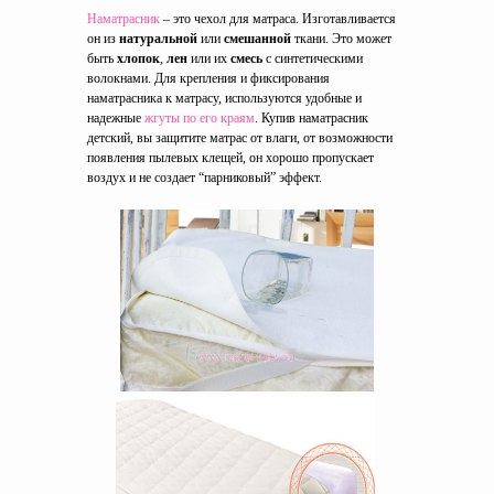
Наматрасник
– это чехол для матраса. Изготавливается
он из
натуральной
или
смешанной
ткани. Это может
быть
хлопок
,
лен
или их
смесь
с синтетическими
волокнами. Для крепления и фиксирования
наматрасника к матрасу, используются удобные и
надежные
жгуты по его краям
. Купив наматрасник
детский, вы защитите матрас от влаги, от возможности
появления пылевых клещей, он хорошо пропускает
воздух и не создает “парниковый” эффект.