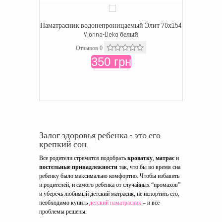
Наматрасник водонепроницаемый Элит 70х154
Viorina-Deko белый
Отзывов 0
350 грн
Залог здоровья ребенка - это его
крепкий сон.
Все родители стремятся подобрать
кроватку
,
матрас
и
постельные принадлежности
так, что бы во время сна
ребенку было максимально комфортно. Чтобы избавить
и родителей, и самого ребенка от случайных “промахов”
и уберечь любимый детский матрасик, не испортить его,
необходимо купить
детский наматрасник
– и все
проблемы решены.