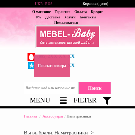
Корзина
(пусто)
UKR
RUS
О магазине
Гарантия
Оплата
Кредит
0%
Доставка
Услуги
Контакты
Пожаловаться
2XX-XX-XX
(095)
6XX-XX-XX
(067)
Показать номера
MENU
FILTER
Главная
/
Аксессуары
/
Наматрасники
Вы выбрали: Наматрасники >