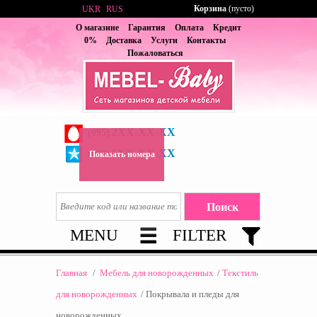
Корзина
(пусто)
UKR
RUS
О магазине
Гарантия
Оплата
Кредит
0%
Доставка
Услуги
Контакты
Пожаловаться
2XX-XX-XX
(095)
6XX-XX-XX
(067)
Показать номера
MENU
FILTER
Главная
/
Мебель для новорожденных
/
Текстиль
для новорожденных
/
Покрывала и пледы для
новорожденных