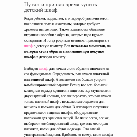
Ну вот и пришло время купить
детский шкаф.
Когда ребенок подрастает, его гардероб увеличивается,
появляются платья и костюмы, которые требуют
хранения на плечиках. Также появляются объемные
игрушки и коробки с обувью, которые надо куда-то
складывать. И тогда родители начинают присматривать
шкаф
в детскую комнату. Вот
несколько моментов, на
которые стоит обратить внимание при покупке
шкафа
в детскую комнату.
Выбирая
шкаф
, для начала стоит обратить внимание на
его
функционал
. Определитесь, вам нужен
платяной
или
вещевой
шкаф. А возможно вас больше устроит
комбинированный
вариант. Если у вас есть большой
комод или одежда хранится в ящичках под ступеньками
двухъярусной кровати, вполне вероятно, что вам нужен
только платяной шкаф с несколькими отделения для
вешалок и полками для обуви. В некоторых ситуациях
предпочитают вещевые шкафы, оборудованные
полочками для хранения вещей. Но чаще всего, все же,
выбирают комбинированный шкаф, где есть место для
плечиков, полки для обуви и одежды. Это самый
универсальный вариант. Вдобавок ко всему, такие шкафы