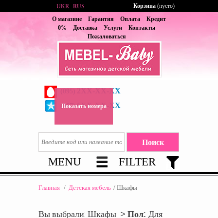
Корзина
(пусто)
UKR
RUS
О магазине
Гарантия
Оплата
Кредит
0%
Доставка
Услуги
Контакты
Пожаловаться
2XX-XX-XX
(095)
6XX-XX-XX
(067)
Показать номера
MENU
FILTER
Главная
/
Детская мебель
/
Шкафы
Вы выбрали: Шкафы >
Пол:
: Для