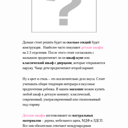
Дальше стоит решить будет на
сколько секций
будет
конструкция. Наиболее часто покупают
детские шкафы
на 2-3 отделения. После этого стоит согласовать с
малышом предпочитает ли он
шкаф-купе
или
классический шкаф с дверцами
, которые открываются
наружу. Чаще дети предпочитают второй вариант.
Ну а цвет и стиль – это исключительно дело вкуса. Стоит
учитывать общие тенденции интерьера и вкусовые
предпочтения ребенка. В нашем
магазине
можно купить
любой шкаф в детскую комнату: классический,
современный, ультрасовременный или стилизованный
под старину.
Детские шкафы
изготавливают из
натуральных
материалов
– дерева, мебельного щита, МДФ и ЛДСП.
Все они обязательно отвечают международным