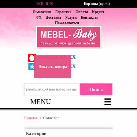
Корзина
(пусто)
UKR
RUS
О магазине
Гарантия
Оплата
Кредит
0%
Доставка
Услуги
Контакты
Пожаловаться
2XX-XX-XX
(095)
6XX-XX-XX
(067)
Показать номера
MENU
Главная
/
Come-for
Категории