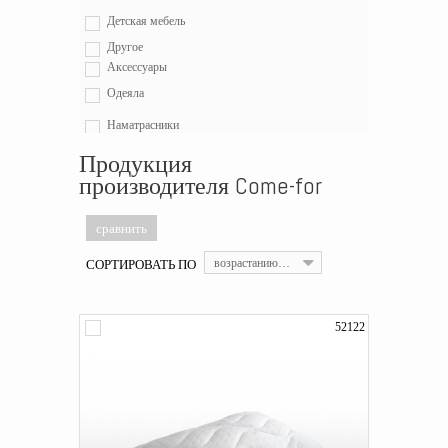
Детская мебель
Другое
Аксессуары
Одеяла
Наматрасники
Продукция
Детские подушки
производителя Come-for
Распродажа
Матрасы
СОРТИРОВАТЬ ПО
возрастанию цены
52122