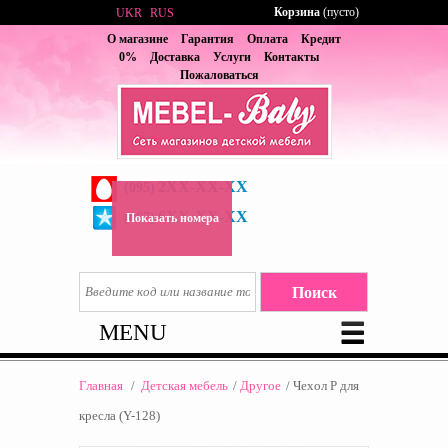
Корзина
(пусто)
UKR
RUS
О магазине
Гарантия
Оплата
Кредит
0%
Доставка
Услуги
Контакты
Пожаловаться
2XX-XX-XX
(095)
6XX-XX-XX
(067)
Показать номера
MENU
Главная
/
Детская мебель
/
Другое
/
Чехол P для
кресла (Y-128)