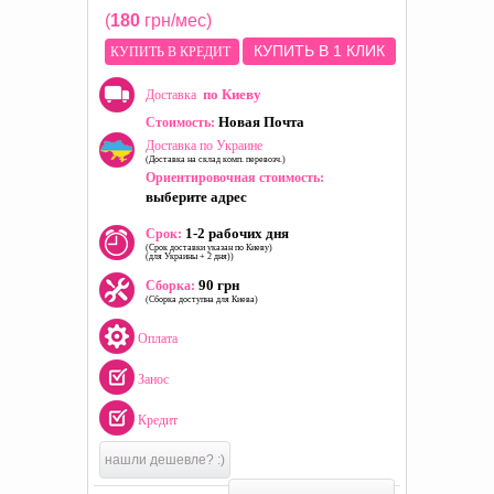
(
180
грн/мес)
КУПИТЬ В 1 КЛИК
КУПИТЬ В КРЕДИТ
по Киеву
Доставка
Новая Почта
Стоимость:
Доставка по Украине
(Доставка на склад комп. перевозч.)
Ориентировочная стоимость:
выберите адрес
1-2 рабочих дня
Срок:
(Срок доставки указан по Киеву)
(для Украины + 2 дня))
90 грн
Сборка:
(Сборка доступна для Киева)
Оплата
Занос
Кредит
нашли дешевле? :)