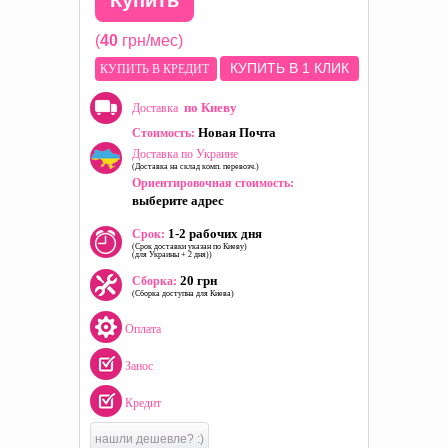
Купить
(
40
грн/мес)
КУПИТЬ В 1 КЛИК
КУПИТЬ В КРЕДИТ
по Киеву
Доставка
Новая Почта
Стоимость:
Доставка по Украине
(Доставка на склад комп. перевозч.)
Ориентировочная стоимость:
выберите адрес
1-2 рабочих дня
Срок:
(Срок доставки указан по Киеву)
(для Украины + 2 дня))
20 грн
Сборка:
(Сборка доступна для Киева)
Оплата
Занос
Кредит
нашли дешевле? :)