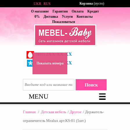
Корзина
(пусто)
UKR
RUS
О магазине
Гарантия
Оплата
Кредит
0%
Доставка
Услуги
Контакты
Пожаловаться
2XX-XX-XX
(095)
6XX-XX-XX
(067)
Показать номера
MENU
Главная
/
Детская мебель
/
Другое
/
Держатель-
ограничитель Mealux арт.KS-01 (1шт.)