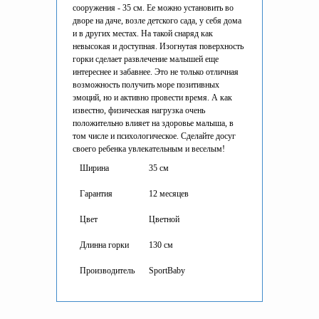
сооружения - 35 см. Ее можно установить во
дворе на даче, возле детского сада, у себя дома
и в других местах. На такой снаряд как
невысокая и доступная. Изогнутая поверхность
горки сделает развлечение малышей еще
интереснее и забавнее. Это не только отличная
возможность получить море позитивных
эмоций, но и активно провести время. А как
известно, физическая нагрузка очень
положительно влияет на здоровье малыша, в
том числе и психологическое. Сделайте досуг
своего ребенка увлекательным и веселым!
Ширина
35 см
Гарантия
12 месяцев
Цвет
Цветной
Длинна горки
130 см
Производитель
SportBaby