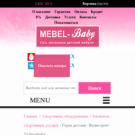
Корзина
(пусто)
UKR
RUS
О магазине
Гарантия
Оплата
Кредит
0%
Доставка
Услуги
Контакты
Пожаловаться
2XX-XX-XX
(095)
6XX-XX-XX
(067)
Показать номера
MENU
Главная
/
Спортивное оборудование
/
Элементы
спортивных уголков
/
Горка детская - Волна sport-
32 Sportbaby