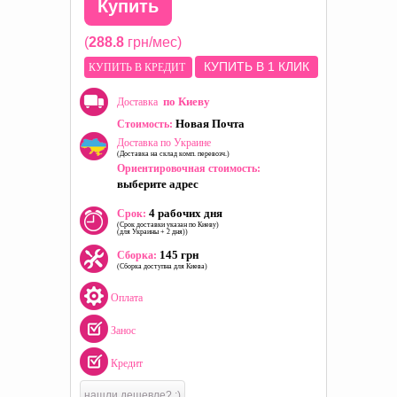
Купить
(
288.8
грн/мес)
КУПИТЬ В 1 КЛИК
КУПИТЬ В КРЕДИТ
по Киеву
Доставка
Новая Почта
Стоимость:
Доставка по Украине
(Доставка на склад комп. перевозч.)
Ориентировочная стоимость:
выберите адрес
4 рабочих дня
Срок:
(Срок доставки указан по Киеву)
(для Украины + 2 дня))
145 грн
Сборка:
(Сборка доступна для Киева)
Оплата
Занос
Кредит
нашли дешевле? :)