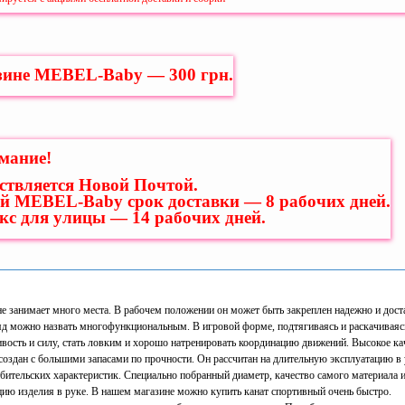
зине MEBEL-Baby — 300 грн.
мание!
ствляется Новой Почтой.
й MEBEL-Baby срок доставки — 8 рабочих дней.
екс для улицы — 14 рабочих дней.
не занимает много места. В рабочем положении он может быть закреплен надежно и дост
ряд можно назвать многофункциональным. В игровой форме, подтягиваясь и раскачиваяс
ость и силу, стать ловким и хорошо натренировать координацию движений. Высокое ка
создан с большими запасами по прочности. Он рассчитан на длительную эксплуатацию в
ребительских характеристик. Специально побранный диаметр, качество самого материала 
ю изделия в руке. В нашем магазине можно купить канат спортивный очень быстро.