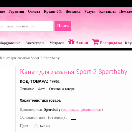
ине
Гарантия
Оплата
Кредит 0%
Доставка
Услуги
Контакты
Пожало
Акции
Распродажа
оборудование
Аксессуары
Матрасы
Клу
Канат для лазанья Sport-2 Sportbaby
Канат для лазанья Sport-2 Sportbaby
КОД-ТОВАРА:
49961
Описание
Фото
Отзывы о товаре
Характеристики товара
Производитель:
Sportbaby
(
все товары производителя
)
Основной цвет (оттенок) :
Цвет :
Белый