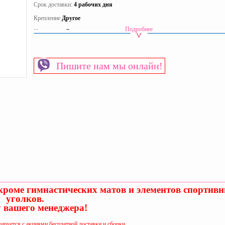
Срок доставки:
4 рабочих дня
Крепление
Другое
Подробнее
Исполнение
Для помещения
Материал
Хлопок
Страна производитель
Украина
Пишите нам мы онлайн!
 кроме гимнастических матов и элементов спортив
уголков.
у вашего менеджера!
ируется с акциями бесплатной доставки и сборки