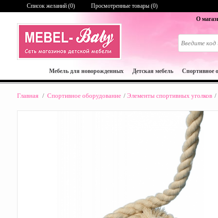
Список желаний (
0
)
Просмотренные товары (0)
О магаз
Мебель для новорожденных
Детская мебель
Спортивное 
Главная
/
Спортивное оборудование
/
Элементы спортивных уголков
/