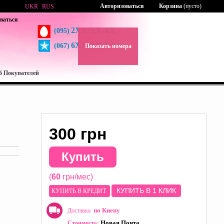
Авторизоваться
Корзина
(пусто)
UKR
RUS
ваться
2XX-XX-XX
(095)
6XX-XX-XX
(067)
Показать номера
б Покупателей
300 грн
Купить
(
60
грн/мес)
КУПИТЬ В 1 КЛИК
КУПИТЬ В КРЕДИТ
по Киеву
Доставка
Новая Почта
Стоимость: