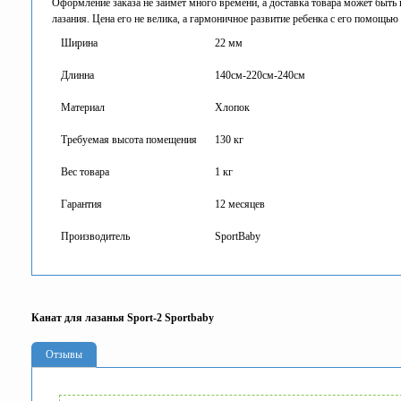
Оформление заказа не займет много времени, а доставка товара может быть п
лазания. Цена его не велика, а гармоничное развитие ребенка с его помощью
Ширина
22 мм
Длинна
140см-220см-240см
Материал
Хлопок
Требуемая высота помещения
130 кг
Вес товара
1 кг
Гарантия
12 месяцев
Производитель
SportBaby
Канат для лазанья Sport-2 Sportbaby
Отзывы