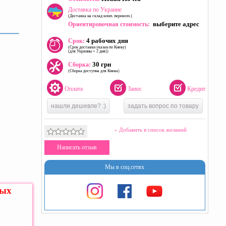
Доставка по Украине
(Доставка на склад комп. перевозч.)
выберите адрес
Ориентировочная стоимость:
4 рабочих дня
Срок:
(Срок доставки указан по Киеву)
(для Украины + 2 дня))
30 грн
Сборка:
(Сборка доступна для Киева)
Оплата
Занос
Кредит
нашли дешевле? :)
задать вопрос по товару
» Добавить в список желаний
Написать отзыв
Мы в соц.сетях
ных