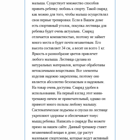
малыша. Существует множество способов
привить ребенку любовь к спорту. Такой снаряд
как можно для того, чтобы малыш осуществлял
свои первые тренировки. Если в Вашем доме
есть спортивный уголок, покупка лестницы для
ребенка будет очень актуальна.. Снаряд
отличается компактностью, поэтому не займет
много места и будет почти незаметным. Его
высота составляет 34 см, а весит он всего 1 кг.
Яркость и разнообразие цветов привлечет
любого малыша. Лестница сделана из
натуральных материалов, которые обработаны
нетоксичными веществами. Все элементы
изделия надежно закреплены, поэтому оно
является абсолютно безопасным и надежным.
На товар очень доступна. Снаряд удобен в
использовании. На первый взгляд этот мини-
тренажер ничем не примечательный, однако он
принесет много пользы любому малышу.
Систематические подъемы и спуски по лестнице
укрепляют здоровье и обеспечивает тонус
мышц ребенка. Написать о снаряде Вы можете
прямо на нашем сайте. Данный тренажер станет
незаменимой вещью в доме, где растут
маленькие спортсмены, которые ведут активный