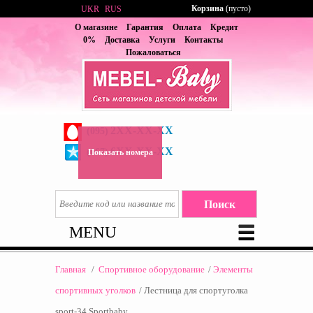
Корзина
(пусто)
UKR
RUS
О магазине
Гарантия
Оплата
Кредит
0%
Доставка
Услуги
Контакты
Пожаловаться
2XX-XX-XX
(095)
6XX-XX-XX
(067)
Показать номера
MENU
Главная
/
Спортивное оборудование
/
Элементы
спортивных уголков
/
Лестница для спортуголка
sport-34 Sportbaby