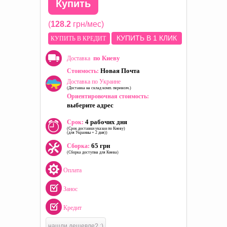
Купить
(
128.2
грн/мес)
КУПИТЬ В 1 КЛИК
КУПИТЬ В КРЕДИТ
по Киеву
Доставка
Новая Почта
Стоимость:
Доставка по Украине
(Доставка на склад комп. перевозч.)
Ориентировочная стоимость:
выберите адрес
4 рабочих дня
Срок:
(Срок доставки указан по Киеву)
(для Украины + 2 дня))
65 грн
Сборка:
(Сборка доступна для Киева)
Оплата
Занос
Кредит
нашли дешевле? :)