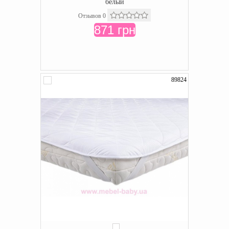
белый
Отзывов 0
871 грн
89824