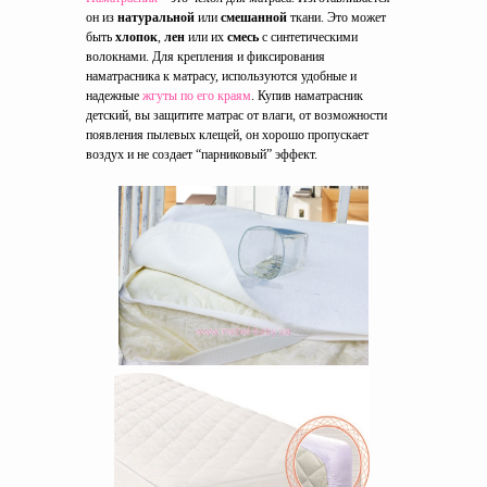
он из
натуральной
или
смешанной
ткани. Это может
быть
хлопок
,
лен
или их
смесь
с синтетическими
волокнами. Для крепления и фиксирования
наматрасника к матрасу, используются удобные и
надежные
жгуты по его краям
. Купив наматрасник
детский, вы защитите матрас от влаги, от возможности
появления пылевых клещей, он хорошо пропускает
воздух и не создает “парниковый” эффект.