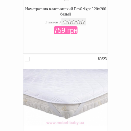
Наматрасник классический Day&Night 120х200
белый
Отзывов 0
759 грн
89823