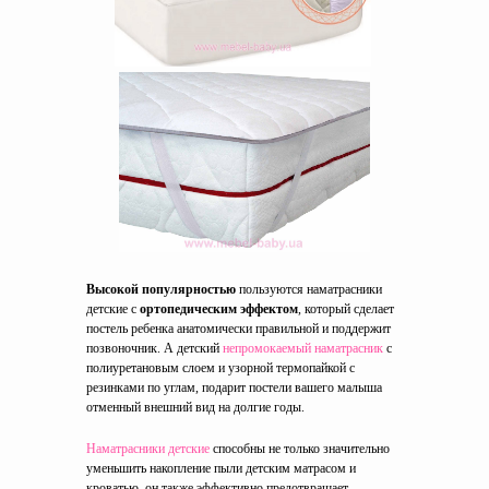
Высокой популярностью
пользуются наматрасники
детские с
ортопедическим эффектом
, который сделает
постель ребенка анатомически правильной и поддержит
позвоночник. А детский
непромокаемый наматрасник
с
полиуретановым слоем и узорной термопайкой с
резинками по углам, подарит постели вашего малыша
отменный внешний вид на долгие годы.
Наматрасники детские
способны не только значительно
уменьшить накопление пыли детским матрасом и
кроватью, он также эффективно предотвращает