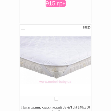
915 грн
89825
Наматрасник классический Day&Night 140х200