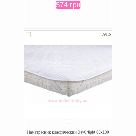
574 грн
89815
Наматрасник классический Day&Night 80х190