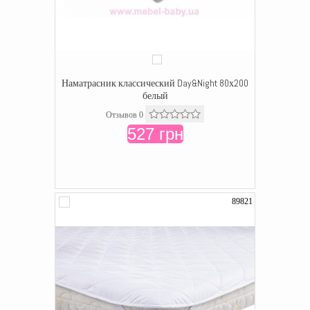
Наматрасник классический Day&Night 80х200
белый
Отзывов 0
527 грн
89821