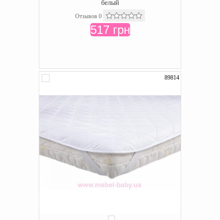
белый
Отзывов 0
517 грн
89814