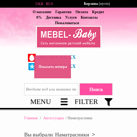
Корзина
(пусто)
UKR
RUS
О магазине
Гарантия
Оплата
Кредит
0%
Доставка
Услуги
Контакты
Пожаловаться
2XX-XX-XX
(095)
6XX-XX-XX
(067)
Показать номера
MENU
FILTER
Главная
/
Аксессуары
/
Наматрасники
Вы выбрали: Наматрасники >