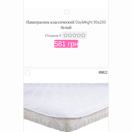
Наматрасник классический Day&Night 90х200
белый
Отзывов 0
581 грн
89822