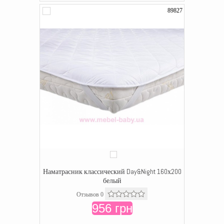
89827
Наматрасник классический Day&Night 160х200
белый
Отзывов 0
956 грн