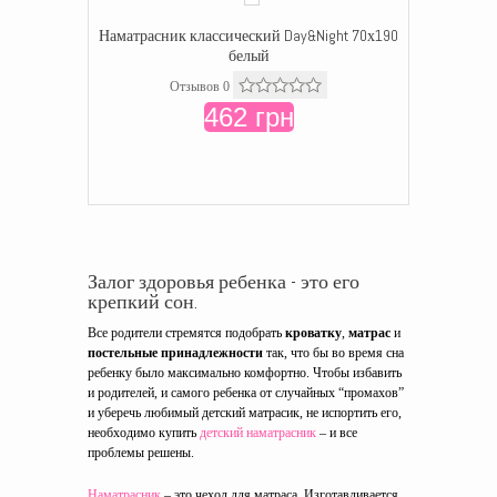
Наматрасник классический Day&Night 70х190
белый
Отзывов 0
462 грн
Залог здоровья ребенка - это его
крепкий сон.
Все родители стремятся подобрать
кроватку
,
матрас
и
постельные принадлежности
так, что бы во время сна
ребенку было максимально комфортно. Чтобы избавить
и родителей, и самого ребенка от случайных “промахов”
и уберечь любимый детский матрасик, не испортить его,
необходимо купить
детский наматрасник
– и все
проблемы решены.
Наматрасник
– это чехол для матраса. Изготавливается