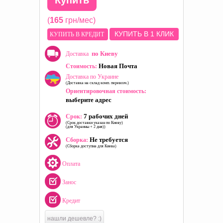
Купить
(
165
грн/мес)
КУПИТЬ В 1 КЛИК
КУПИТЬ В КРЕДИТ
по Киеву
Доставка
Новая Почта
Стоимость:
Доставка по Украине
(Доставка на склад комп. перевозч.)
Ориентировочная стоимость:
выберите адрес
7 рабочих дней
Срок:
(Срок доставки указан по Киеву)
(для Украины + 2 дня))
Не требуется
Сборка:
(Сборка доступна для Киева)
Оплата
Занос
Кредит
нашли дешевле? :)