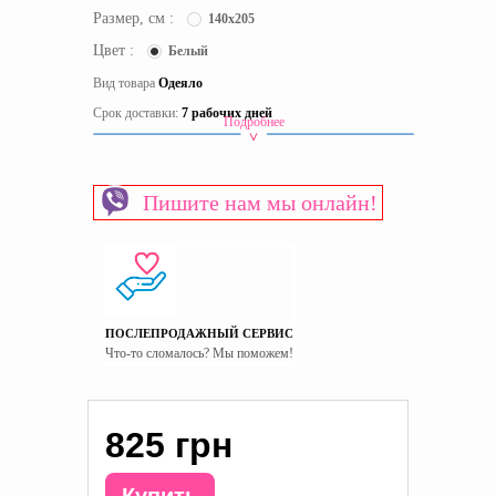
Размер, см :
140x205
Цвет :
Белый
Вид товара
Одеяло
Срок доставки:
7 рабочих дней
Подробнее
Состав
Силикон
Пол
Универсальный
Пишите нам мы онлайн!
Страна производитель
Украина
ПОСЛЕПРОДАЖНЫЙ СЕРВИС
Что-то сломалось? Мы поможем!
825 грн