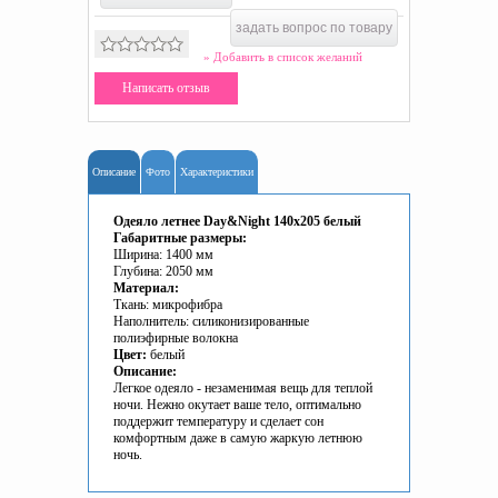
задать вопрос по товару
» Добавить в список желаний
Написать отзыв
Описание
Фото
Характеристики
Одеяло летнее Day&Night 140х205 белый
Габаритные размеры:
Ширина: 1400 мм
Глубина: 2050 мм
Материал:
Ткань: микрофибра
Наполнитель: силиконизированные
полиэфирные волокна
Цвет:
белый
Описание:
Легкое одеяло - незаменимая вещь для теплой
ночи. Нежно окутает ваше тело, оптимально
поддержит температуру и сделает сон
комфортным даже в самую жаркую летнюю
ночь.