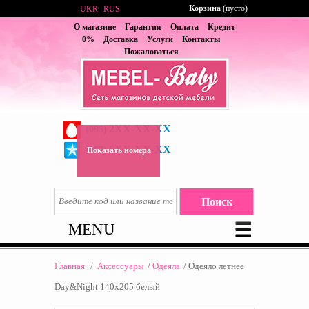
Корзина
(пусто)
UKR
RUS
О магазине
Гарантия
Оплата
Кредит
0%
Доставка
Услуги
Контакты
Пожаловаться
2XX-XX-XX
(095)
6XX-XX-XX
(067)
Показать номера
MENU
Главная
/
Аксессуары
/
Одеяла
/
Одеяло летнее
Day&Night 140х205 белый